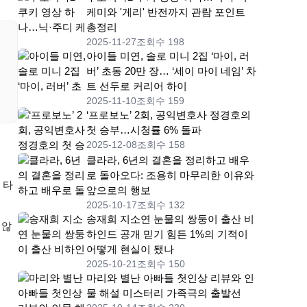
케미와 '게리' 반전까지 관람 포인트
총정리
2025-11-27
조회수 198
아이들 미연, 솔로 미니 2집 ‘마이, 러
버’ 초동 20만 장… ‘세이 마이 네임’ 차
트 선두로 커리어 하이
2025-11-10
조회수 159
‘프로보노’ 2회, 공익변호사 정경호의
첫 승부…시청률 6% 돌파
2025-12-08
조회수 158
클라라, 6년의 결혼을 정리하고 배우
로 돌아오다: 조용히 마무리한 이유와
 타
앞으로의 행보
2025-10-17
조회수 132
송재희 지소연 눈물의 쌍둥이 출산 비
 않
하인드 공개 믿기 힘든 1%의 기적이
어떻게 현실이 됐나
2025-10-21
조회수 150
마리와 별난 아빠들 첫인상 리뷰와 인
물 해설 미스터리 가족극의 출발선