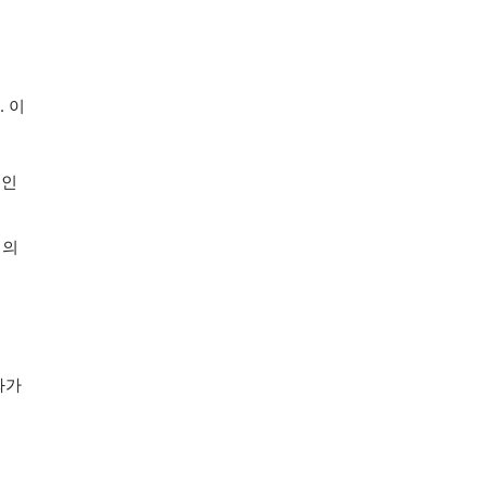
 이
 인
익의
화가