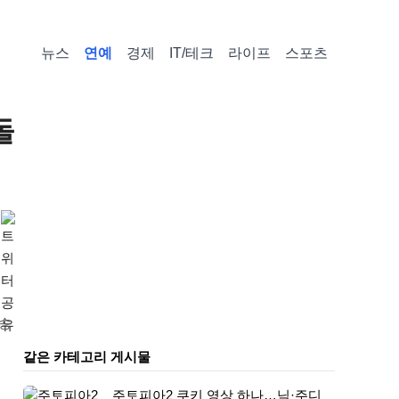
뉴스
연예
경제
IT/테크
라이프
스포츠
돌
방송
같은 카테고리 게시물
주토피아2 쿠키 영상 하나…닉·주디