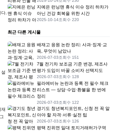
2025-10-14
조회수 230
지예은 런닝맨 휴식 이슈 정리 하차가
다.
아닌 건강 회복을 위한 시간
2025-10-14
조회수 220
최근 다른 게시물
배재고 응원 논란 정리: 사과·징계·교
육, 무엇이 남았나
2026-07-03
조회수 151
7월 전기차 보조금 기준 변경, 제조사
평가 도입이 바꿀 소비자 선택지도
 설
2026-07-03
조회수 128
필라에비뉴 논란과 등록 전 필수 체크
리스트 — 상담·수업·환불을 한 번에
정리
2026-07-03
조회수 122
경기도 청년복지포인트, 신청 전 꼭 알
여재
아야 할 자격·서류·실전 팁
 그
2026-07-03
조회수 126
평택 진위면 일대 토지거래허가구역