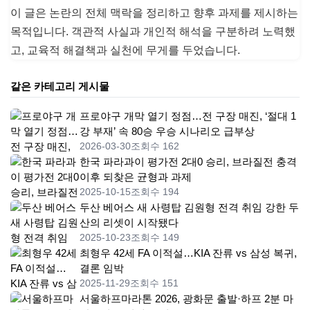
이 글은 논란의 전체 맥락을 정리하고 향후 과제를 제시하는
목적입니다. 객관적 사실과 개인적 해석을 구분하려 노력했
고, 교육적 해결책과 실천에 무게를 두었습니다.
같은 카테고리 게시물
프로야구 개막 열기 정점…전 구장 매진, ‘절대 1
강 부재’ 속 80승 우승 시나리오 급부상
2026-03-30
조회수 162
한국 파라과이 평가전 2대0 승리, 브라질전 충격
이후 되찾은 균형과 과제
2025-10-15
조회수 194
두산 베어스 새 사령탑 김원형 전격 취임 강한 두
산의 리셋이 시작됐다
2025-10-23
조회수 149
최형우 42세 FA 이적설…KIA 잔류 vs 삼성 복귀,
결론 임박
2025-11-29
조회수 151
서울하프마라톤 2026, 광화문 출발·하프 2분 마