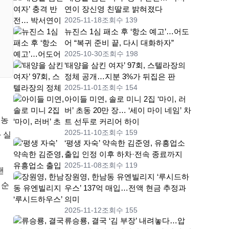
연이 장신영 친딸로 밝혀졌다
2025-11-18
조회수 139
뉴진스 1심 패소 후 ‘항소 예고’…어도
어 “복귀 준비 끝, 다시 대화하자”
2025-10-30
조회수 198
‘태양을 삼킨 여자’ 97회, 스텔라장의
정체 공개…지분 3%가 뒤집은 판
2025-11-01
조회수 154
아이들 미연, 솔로 미니 2집 ‘마이, 러
버’ 초동 20만 장… ‘세이 마이 네임’ 차
 농
트 선두로 커리어 하이
2025-11-10
조회수 159
 실
‘평생 자숙’ 약속한 김준영, 유흥업소
출입 인정 이후 하차·전속 종료까지
2025-11-08
조회수 119
낸
장원영, 한남동 유엔빌리지 ‘루시드하
 순
우스’ 137억 매입…전액 현금 추정과
의미
2025-11-12
조회수 155
류승룡, 결국 ‘김 부장’ 내려놓다…압