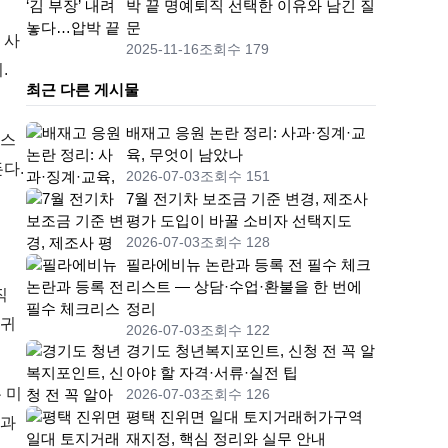
박 끝 명예퇴직 선택한 이유와 남긴 질
문
 사
2025-11-16
조회수 179
.
최근 다른 게시물
배재고 응원 논란 정리: 사과·징계·교
우스
육, 무엇이 남았나
든다.
2026-07-03
조회수 151
7월 전기차 보조금 기준 변경, 제조사
평가 도입이 바꿀 소비자 선택지도
2026-07-03
조회수 128
필라에비뉴 논란과 등록 전 필수 체크
리스트 — 상담·수업·환불을 한 번에
직
정리
복귀
2026-07-03
조회수 122
경기도 청년복지포인트, 신청 전 꼭 알
아야 할 자격·서류·실전 팁
 미
2026-07-03
조회수 126
평택 진위면 일대 토지거래허가구역
성과
재지정, 핵심 정리와 실무 안내