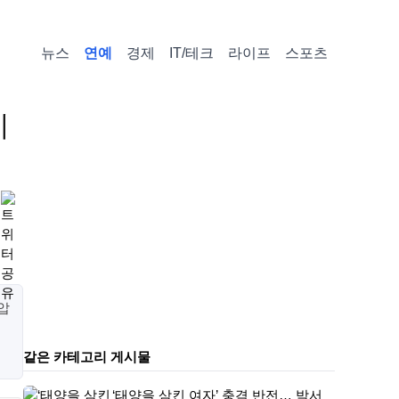
뉴스
연예
경제
IT/테크
라이프
스포츠
지
압
같은 카테고리 게시물
‘태양을 삼킨 여자’ 충격 반전… 박서