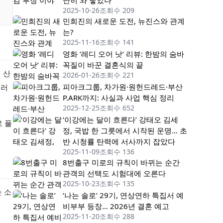
난히 와 닿았나
2025-10-26
조회수 209
민희진의 새로운 도전, 뉴진스와 관계
는?
2025-11-16
조회수 141
영화 ‘레디 오어 낫’ 리뷰: 한밤의 숨바
꼭질이 바꾼 결혼식의 끝
 산
2026-01-26
조회수 221
피아크그룹, 차가원·원헌드레드·부산
둘러
P.ARK까지: 사실과 사업 핵심 정리
2025-12-25
조회수 652
‘이강에는 달이 흐른다’ 강태오 김세
 풀
정, 국밥 한 그릇에서 시작된 운명… 초
반 시청률 탄력에 서사까지 잡았다
2025-11-09
조회수 136
8번출구 미로의 규칙이 바뀌는 순간
관객의 선택도 시험대에 오른다
2025-10-23
조회수 135
 소
‘나는 솔로’ 29기, 연상연하 특집서 예
비부부 등장… 2026년 결혼 예고
2025-11-20
조회수 288