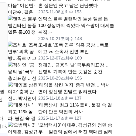
혼 질문엔 웃고 답은 단단했다
2025-11-08
조회수 153
엔믹스 블루 밸런타인 돌풍 멜론 톱
100 정상까지 찍었다 믹스팝이 대세를
뒤집다
2025-10-21
조회수 148
조세호 ‘조폭 연루’ 의혹 공방…폭로
예고 vs 소속사 전면 부인
2025-12-07
조회수 109
정해인, ‘금융의 날’ 국무총리표창…
선행의 기록이 만든 뜻깊은 순간
2025-10-29
조회수 196
‘태양을 삼킨 여자’ 충격 반전… 박서
유권
연이 장신영 친딸로 밝혀졌다
2025-11-18
조회수 137
전
‘태풍상사’ 최고 11% 돌파, 불길 속 결
단이 만든 역전의 서사
다.
2025-11-17
조회수 127
‘모범택시3’ 이제훈, 김성규와 정면 승
다.
부… 빌런의 섬에서 터진 역대급 심리