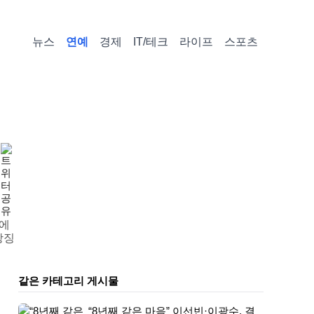
뉴스
연예
경제
IT/테크
라이프
스포츠
원에
상징
같은 카테고리 게시물
“8년째 같은 마음” 이선빈·이광수, 결