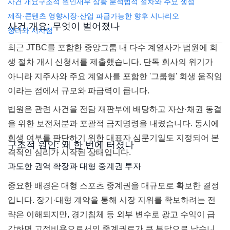
사건 개요
구조적 원인
재무 상황 분석
법적 절차와 주요 쟁점
제작·콘텐츠 영향
시장·산업 파급
가능한 향후 시나리오
사건 개요: 무엇이 벌어졌나
정리와 시사점
최근 JTBC를 포함한 중앙그룹 내 다수 계열사가 법원에 회
생 절차 개시 신청서를 제출했습니다. 단독 회사의 위기가
아니라 지주사와 주요 계열사를 포함한 '그룹형' 회생 움직임
이라는 점에서 규모와 파급력이 큽니다.
법원은 관련 사건을 전담 재판부에 배당하고 자산·채권 동결
을 위한 보전처분과 포괄적 금지명령을 내렸습니다. 동시에
회생 여부를 판단하기 위한 대표자 심문기일도 지정되어 본
구조적 원인: 왜 한 번에 터졌나
격적인 심리가 시작된 상태입니다.
과도한 권역 확장과 대형 중계권 투자
중요한 배경은 대형 스포츠 중계권을 대규모로 확보한 결정
입니다. 장기·대형 계약을 통해 시장 지위를 확보하려는 전
략은 이해되지만, 경기침체 등 외부 변수로 광고 수익이 급
감하면 고정비용으로서의 중계권료가 큰 부담으로 남습니