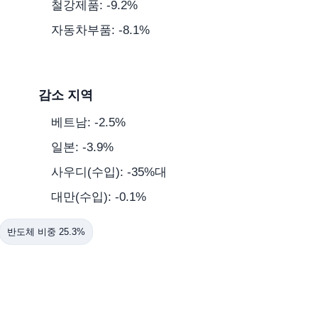
철강제품: -9.2%
자동차부품: -8.1%
감소 지역
베트남: -2.5%
일본: -3.9%
사우디(수입): -35%대
대만(수입): -0.1%
반도체 비중 25.3%