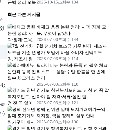
아
2025-10-15
조회수 134
최근 다른 게시물
품
배재고 응원 논란 정리: 사과·징계·교
 있
육, 무엇이 남았나
2026-07-03
조회수 144
7월 전기차 보조금 기준 변경, 제조사
평가 도입이 바꿀 소비자 선택지도
2026-07-03
조회수 114
필라에비뉴 논란과 등록 전 필수 체크
리스트 — 상담·수업·환불을 한 번에
정리
2026-07-03
조회수 118
승했
경기도 청년복지포인트, 신청 전 꼭 알
아야 할 자격·서류·실전 팁
2026-07-03
조회수 121
관련
평택 진위면 일대 토지거래허가구역
가)
재지정, 핵심 정리와 실무 안내
2026-07-03
조회수 100
경기도 청년복지포인트, 신청 조건과