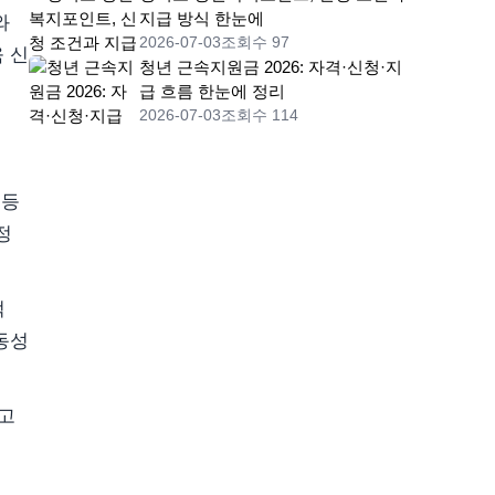
지급 방식 한눈에
와
2026-07-03
조회수 97
 신
청년 근속지원금 2026: 자격·신청·지
급 흐름 한눈에 정리
2026-07-03
조회수 114
 등
정
적
동성
리고