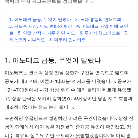
맥락과 투자 체크포인트를 정리했습니다.
1. 이노테크 급등, 무엇이 달랐나
2. 노타 흥행의 연쇄효과
3. 공모주 시장, 제도 변화와 체감
4. 이노테크 사업 이해 포인
트
5. 연말 상장 대기주 간단 지도
6. 투자자 체크리스트
7.
리스크와 시나리오
8. 마무리 인사이트
1. 이노테크 급등, 무엇이 달랐나
이노테크는 코스닥 상장 첫날 상한가 구간을 연속으로 밟으며
공모가 대비 4배, 이른바 ‘따따블’로 거래를 마쳤습니다. 공모가
1만 4700원에서 시가 형성 후 매수 대기 물량이 빠르게 유입됐
고, 장중 탄력은 오히려 강화됐죠. 약세장이던 당일 지수 흐름과
대조적이었다는 점도 눈에 띕니다.
표면적인 수급만으로 설명하긴 어려운 구간이었습니다. 상장 전
청약 단계에서 이미 높은 경쟁률과 증거금 유입이 확인됐고, 장
비주 특유의 실수요 기반 스토리가 뒷받침됐습니다. ‘테마의 열