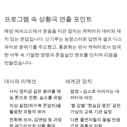
프로그램 속 상황극 연출 포인트
해당 에피소드에서 웃음을 이끈 장치는 캐릭터의 대비와 재
치 있는 문답입니다. 신기루는 능청스러운 답변과 셀프 디스
유머로 분위기를 주도했고, 홍윤화는 판사 캐릭터로서 엄격
한 어투 속 기발한 명령과 촌철살인 멘트를 던지며 리듬을
만들었습니다.
대사와 리액션
세계관 장치
사식·영치금 같은 용어를 예
법정→입소로 이어지는 내
능 톤으로 전환, 실소를 유발
러티브 라인
의상 설정(죄수복 콘셉트)을
‘썰 감별’ ‘현실감 증진’ 같은
활용한 외형적 유머
가상의 교육 기관 설정
전화해 보라, 김앤밥 등 과장
다른 출연자들의 돌발 반응
된 애드리브로 상황 확대
으로 즉흥성 강화