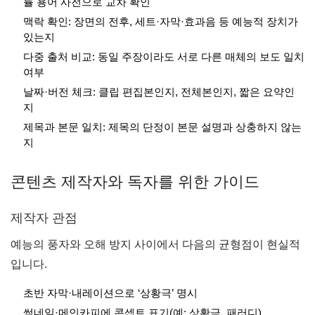
률 용어 사전으로 교차 확인
맥락 확인: 장면의 전후, 세트·자막·효과음 등 예능적 장치가
있는지
다중 출처 비교: 동일 주장이라도 서로 다른 매체의 보도 일치
여부
날짜·버전 체크: 클립 편집본인지, 전체본인지, 짧은 요약인
지
제목과 본문 일치: 제목의 단정이 본문 설명과 상충하지 않는
지
콘텐츠 제작자와 독자를 위한 가이드
제작자 관점
예능의 풍자와 오해 방지 사이에서 다음의 균형점이 현실적
입니다.
초반 자막·내레이션으로 ‘상황극’ 명시
썸네일·메인카피에 콘셉트 표기(예: 상황극, 패러디)