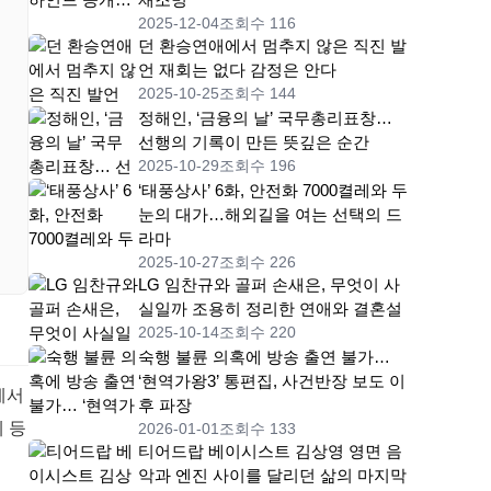
2025-12-04
조회수 116
던 환승연애에서 멈추지 않은 직진 발
언 재회는 없다 감정은 안다
2025-10-25
조회수 144
정해인, ‘금융의 날’ 국무총리표창…
선행의 기록이 만든 뜻깊은 순간
2025-10-29
조회수 196
‘태풍상사’ 6화, 안전화 7000켤레와 두
눈의 대가…해외길을 여는 선택의 드
라마
2025-10-27
조회수 226
LG 임찬규와 골퍼 손새은, 무엇이 사
실일까 조용히 정리한 연애와 결혼설
2025-10-14
조회수 220
숙행 불륜 의혹에 방송 출연 불가…
‘현역가왕3’ 통편집, 사건반장 보도 이
에서
후 파장
 등
2026-01-01
조회수 133
티어드랍 베이시스트 김상영 영면 음
악과 엔진 사이를 달리던 삶의 마지막