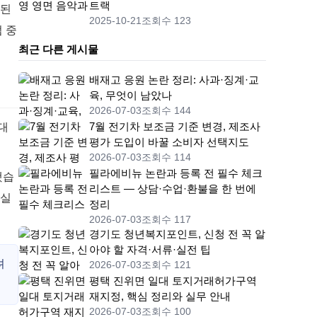
트랙
결된
2025-10-21
조회수 123
 중
최근 다른 게시물
배재고 응원 논란 정리: 사과·징계·교
육, 무엇이 남았나
2026-07-03
조회수 144
7월 전기차 보조금 기준 변경, 제조사
대
평가 도입이 바꿀 소비자 선택지도
2026-07-03
조회수 114
필라에비뉴 논란과 등록 전 필수 체크
했습
리스트 — 상담·수업·환불을 한 번에
사실
정리
2026-07-03
조회수 117
경기도 청년복지포인트, 신청 전 꼭 알
아야 할 자격·서류·실전 팁
려
2026-07-03
조회수 121
평택 진위면 일대 토지거래허가구역
재지정, 핵심 정리와 실무 안내
2026-07-03
조회수 100