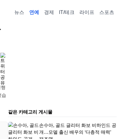
뉴스
연예
경제
IT/테크
라이프
스포츠
발
진행
했습
같은 카테고리 게시물
손수아, 골드 글리터 화보 비하인드 공
개…모델 출신 배우의 ‘다층적 매력’
재조명