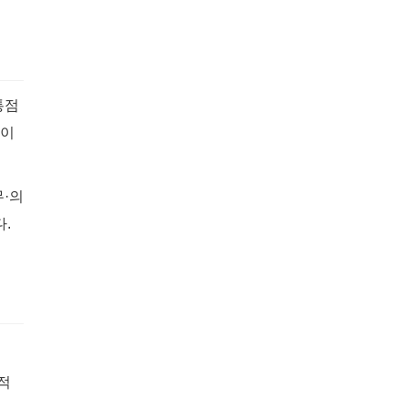
통점
 이
·의
.
적