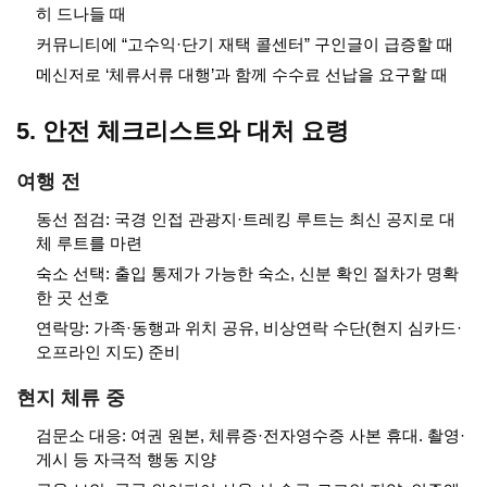
히 드나들 때
커뮤니티에 “고수익·단기 재택 콜센터” 구인글이 급증할 때
메신저로 ‘체류서류 대행’과 함께 수수료 선납을 요구할 때
5. 안전 체크리스트와 대처 요령
여행 전
동선 점검: 국경 인접 관광지·트레킹 루트는 최신 공지로 대
체 루트를 마련
숙소 선택: 출입 통제가 가능한 숙소, 신분 확인 절차가 명확
한 곳 선호
연락망: 가족·동행과 위치 공유, 비상연락 수단(현지 심카드·
오프라인 지도) 준비
현지 체류 중
검문소 대응: 여권 원본, 체류증·전자영수증 사본 휴대. 촬영·
게시 등 자극적 행동 지양