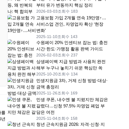
부터 유가 변동까지 핵심 정리
2026-03-03
조회수 183
고용보험 가입 2개월 연속 19만명↑…
서비스업 견인, 자영업자 확산 ‘현장
변화’
2025-11-10
조회수 143
수원페이 20% 인센티브 잡는 법: 충전
시간·한도·가맹점 활용 완벽 가이드
2026-02-03
조회수 237
상생페이백 지급 방법과 사용처 완전
해부 누구나 놓치기 쉬운 핵심만 쏙
2025-10-20
조회수 134
민생지원금 3차, 거제 신청 방법·대상·
금액 총정리
2025-11-26
조회수 169
민생 쿠폰, 내수엔 불 지폈지만 체감은
갈렸다…신청 97.5%·자영업 폐업 부
담은 여전
화를
2025-11-04
조회수 158
6년
청년 근속지원금 2026: 자격·신청·지