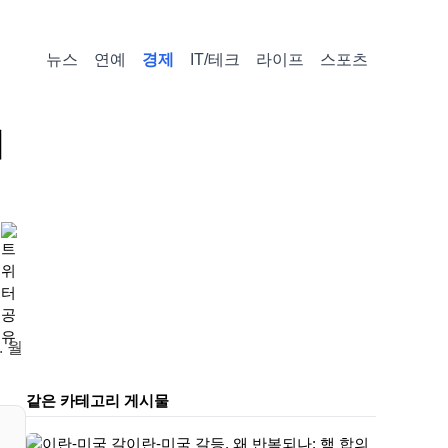
뉴스
연예
경제
IT/테크
라이프
스포츠
지
 월
같은 카테고리 게시물
이란-미국 갈등, 왜 반복되나: 핵 합의