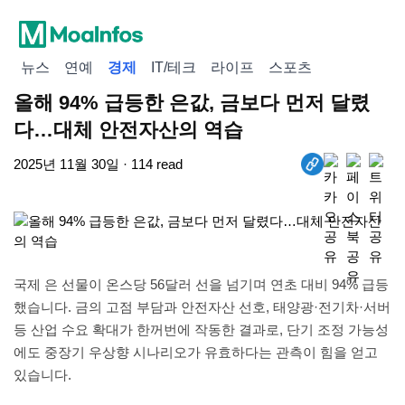
뉴스
연예
경제
IT/테크
라이프
스포츠
올해 94% 급등한 은값, 금보다 먼저 달렸
다…대체 안전자산의 역습
2025년 11월 30일 · 114 read
국제 은 선물이 온스당 56달러 선을 넘기며 연초 대비 94% 급등
했습니다. 금의 고점 부담과 안전자산 선호, 태양광·전기차·서버
등 산업 수요 확대가 한꺼번에 작동한 결과로, 단기 조정 가능성
에도 중장기 우상향 시나리오가 유효하다는 관측이 힘을 얻고
있습니다.