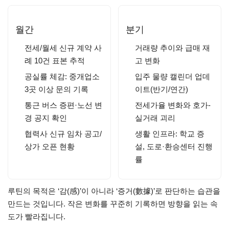
월간
분기
전세/월세 신규 계약 사
거래량 추이와 급매 재
례 10건 표본 추적
고 변화
공실률 체감: 중개업소
입주 물량 캘린더 업데
3곳 이상 문의 기록
이트(반기/연간)
통근 버스 증편·노선 변
전세가율 변화와 호가-
경 공지 확인
실거래 괴리
협력사 신규 임차 공고/
생활 인프라: 학교 증
상가 오픈 현황
설, 도로·환승센터 진행
률
루틴의 목적은 ‘감(感)’이 아니라 ‘증거(數據)’로 판단하는 습관을
만드는 것입니다. 작은 변화를 꾸준히 기록하면 방향을 읽는 속
도가 빨라집니다.