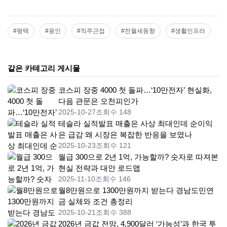
#평택
#용인
#직주근접
#전월세동향
#생활인프라
같은 카테고리 게시물
코스피 장중 4000 첫 돌파…‘10만전자’ 현실화,
다음 관문은 오천피인가
2025-10-27
조회수 148
테슬라 실적발표 매출은 사상 최대인데 순이익
은 급감 왜 시장은 복잡한 반응을 보였나
2025-10-23
조회수 121
월급 300으로 2년 1억, 가능할까? 숫자로 따져본
현실 전략과 대안 로드맵
2025-11-10
조회수 146
월8만원으로 1300만원까지 받는다 경남도민연
금 실체와 조건 총정리
2025-10-21
조회수 388
2026년 금값 전망, 4,900달러 ‘가능성’과 한국 투