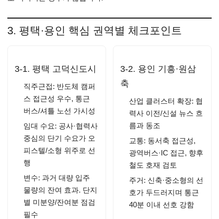
3. 평택·용인 핵심 권역별 체크포인트
3-1. 평택 고덕신도시
3-2. 용인 기흥·원삼
축
직주근접: 반도체 캠퍼
스 접근성 우수, 통근
산업 클러스터 확장: 협
버스/셔틀 노선 가시성
력사 이전/신설 뉴스 흐
름과 동조
임대 수요: 공사·협력사
중심의 단기 수요가 오
교통: 동서축 접근성,
피스텔/소형 위주로 선
광역버스·IC 접근, 향후
행
철도 호재 검토
변수: 과거 대량 입주
주거: 신축·중소형의 선
물량의 잔여 효과. 단지
호가 두드러지며 통근
별 미분양/잔여분 점검
40분 이내 선호 강함
필수