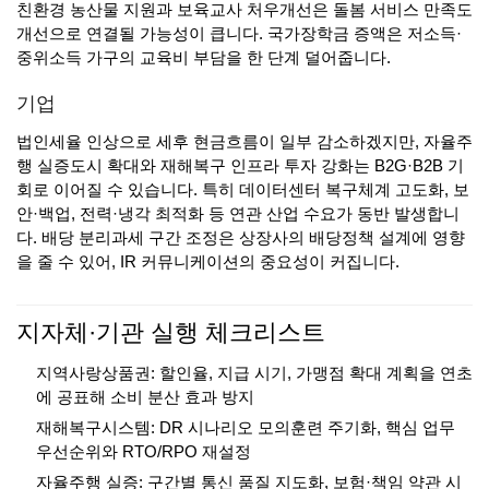
친환경 농산물 지원과 보육교사 처우개선은 돌봄 서비스 만족도
개선으로 연결될 가능성이 큽니다. 국가장학금 증액은 저소득·
중위소득 가구의 교육비 부담을 한 단계 덜어줍니다.
기업
법인세율 인상으로 세후 현금흐름이 일부 감소하겠지만, 자율주
행 실증도시 확대와 재해복구 인프라 투자 강화는 B2G·B2B 기
회로 이어질 수 있습니다. 특히 데이터센터 복구체계 고도화, 보
안·백업, 전력·냉각 최적화 등 연관 산업 수요가 동반 발생합니
다. 배당 분리과세 구간 조정은 상장사의 배당정책 설계에 영향
을 줄 수 있어, IR 커뮤니케이션의 중요성이 커집니다.
지자체·기관 실행 체크리스트
지역사랑상품권: 할인율, 지급 시기, 가맹점 확대 계획을 연초
에 공표해 소비 분산 효과 방지
재해복구시스템: DR 시나리오 모의훈련 주기화, 핵심 업무
우선순위와 RTO/RPO 재설정
자율주행 실증: 구간별 통신 품질 지도화, 보험·책임 약관 시