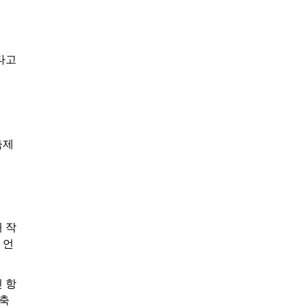
타고
축제
 작
 언
 항
 축