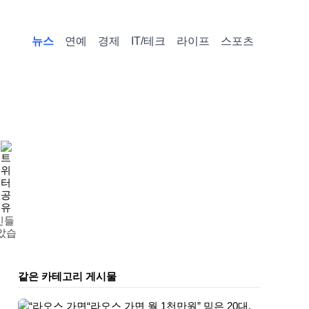
뉴스
연예
경제
IT/테크
라이프
스포츠
민들
았습
같은 카테고리 게시물
“라오스 가면 월 1천만원” 믿은 20대,