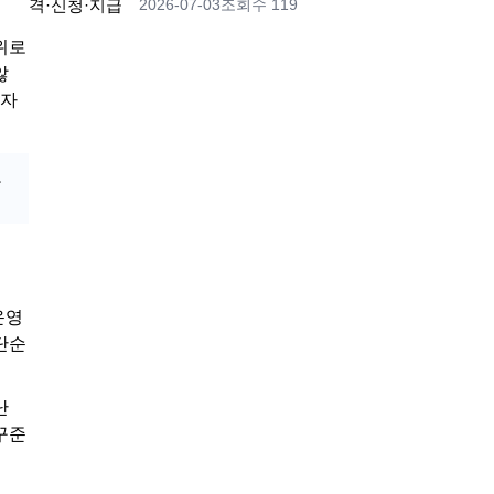
2026-07-03
조회수 119
위로
않
박자
보
운영
단순
난
 꾸준