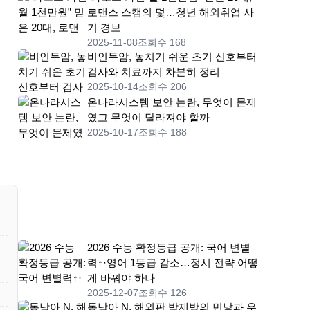
로맨스 스캠의 덫…청년 해외취업 사
기 경보
2025-11-08
조회수 168
비인두암, 놓치기 쉬운 초기 신호부터
검사와 치료까지 차분히 정리
2025-10-14
조회수 206
온나라시스템 보안 논란, 무엇이 문제
였고 무엇이 달라져야 할까
2025-10-17
조회수 188
2026 수능 확정등급 공개: 국어 변별
력↑·영어 1등급 감소…정시 전략 어떻
게 바꿔야 하나
2025-12-07
조회수 126
동남아 N, 해외판 박제방의 민낯과 우