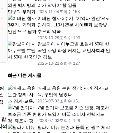
리가 막아야 할 일들
2025-11-04
조회수 158
이태원 참사 3주기, ‘기억과 안전’으로
답하다…10시29분 사이렌과 보랏빛
추모의 약속
2025-10-29
조회수 193
캄보디아 시아누크빌 호텔서 50대 한
국인 사망 파장 커지는 교민사회와 안
전 경보
2025-10-21
조회수 127
최근 다른 게시물
도심
배재고 응원 논란 정리: 사과·징계·교
육, 무엇이 남았나
스
2026-07-03
조회수 151
겹
7월 전기차 보조금 기준 변경, 제조사
평가 도입이 바꿀 소비자 선택지도
 함
2026-07-03
조회수 128
사의
필라에비뉴 논란과 등록 전 필수 체크