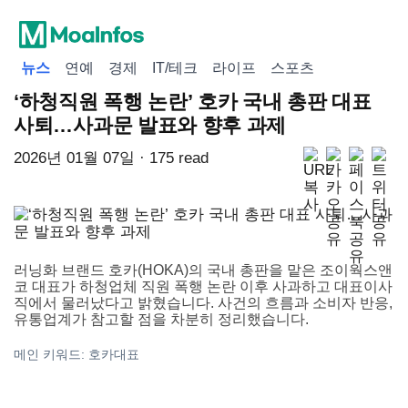
뉴스
연예
경제
IT/테크
라이프
스포츠
‘하청직원 폭행 논란’ 호카 국내 총판 대표
사퇴…사과문 발표와 향후 과제
2026년 01월 07일 · 175 read
러닝화 브랜드 호카(HOKA)의 국내 총판을 맡은 조이웍스앤
코 대표가 하청업체 직원 폭행 논란 이후 사과하고 대표이사
직에서 물러났다고 밝혔습니다. 사건의 흐름과 소비자 반응,
유통업계가 참고할 점을 차분히 정리했습니다.
메인 키워드: 호카대표