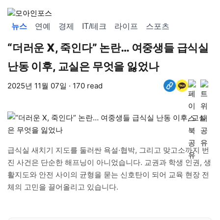
뉴스
연예
경제
IT/테크
라이프
스포츠
“더러운 X, 죽인다” 논란… 여중생들 급식실
난동 이후, 교실은 무엇을 잃었나
2025년 11월 07일 · 170 read
급식실 새치기 지도를 둘러싼 욕설·협박, 그리고 맞고소까지 번
진 사건은 단순한 해프닝이 아니었습니다. 교권과 학생 인권, 생
활지도와 안전 사이의 균형을 묻는 신호탄이 되어 교육 현장 전
체의 고민을 끌어올리고 있습니다.