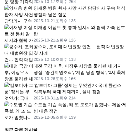
2025-10-17
조회수 268
양재웅 병원 환자 사망 사건 담당의사 구속 핵심
쟁점과 남은 질문
2025-10-21
조회수 135
이재명 이집트 첫 통화 알시시와 협력 가속 신호
탄
2025-10-21
조회수 126
공수처, 조희대 대법원장 입건… 현직 대법원장
첫 사례
2025-12-10
조회수 118
대전 국감 이후, 이장우 시장을 둘러싼 세 가지
쟁점: ‘중간지원조직’, ‘계엄 당일 행적’, ‘0시 축제’
2025-10-26
조회수 166
‘캄보디아 그룹’ 정체는 무엇인가: 국내 환전소
의혹부터 국제 제재까지, 실체 점검
2025-10-31
조회수 214
수도권 기습 폭설, 왜 또 도로가 멈췄나…제설·제
빙 대응 점검
2025-12-05
조회수 139
최근 다른 게시물