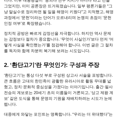
니다. 이후 대통령실이 “동의나 연구 지시가 아니다”라고 선을
그었지만, 이미 공론장은 뜨거워졌습니다. 일부 평론가들은 “그
냥 말실수로 정리하면 될 일을 해명이 키웠다”고 지적했고, 해명
과정에서 ‘문헌’이라는 단어가 오르내리며 논쟁의 초점이 ‘문헌
인정 여부’로 확장됐습니다.
정치적 공방은 빠르게 감정선을 자극합니다. 하지만 역사 문제
는 감정보다 절차가 중요합니다. ‘무엇이 사실인가’보다 먼저 ‘어
떻게 사실을 확인했는가’를 점검해야 합니다. 이번 글은 그 절차
를 독자와 함께 차분히 복기해 보려는 시도입니다.
2. ‘환단고기’란 무엇인가: 구성과 주장
‘환단고기’는 통상 다섯 부로 구성된 상고사 서술을 표방합니다.
큰 흐름은 고대의 한민족이 광활한 유라시아로 활동 무대를 넓
혔고, 정치·문화적 중심성을 가졌다는 이야기입니다. 출간·필사
전승의 계보로는 20세기 초의 이름들이 거론되고, ‘상고 제왕 계
보’ 같은 도식을 통해 문명의 기원을 재배치하려는 시도가 눈에
띕니다.
대중에게 와닿는 포인트는 명확합니다. “우리는 더 위대했다”는