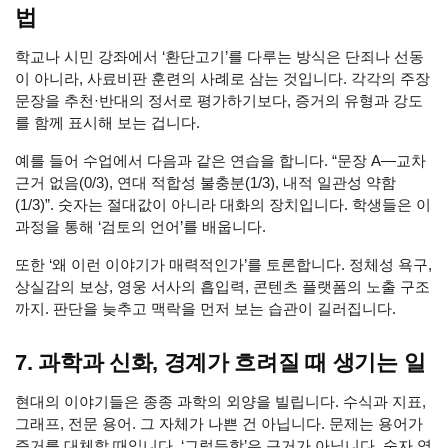
법
학교나 시민 강좌에서 ‘환단고기’를 다루는 방식은 단죄나 선동
이 아니라, 사료비판 훈련의 사례로 삼는 것입니다. 각각의 주장
문장을 추천·반대의 정서로 평가하기보다, 증거의 유형과 강도
를 함께 표시해 보는 겁니다.
예를 들어 수업에서 다음과 같은 연습을 합니다. “문장 A—교차
근거 없음(0/3), 연대 적합성 불충분(1/3), 내적 일관성 약함
(1/3)”. 숫자는 절대값이 아니라 대화의 장치입니다. 학생들은 이
과정을 통해 ‘검토의 언어’를 배웁니다.
또한 ‘왜 이런 이야기가 매력적인가’를 토론합니다. 정체성 욕구,
상실감의 보상, 영웅 서사의 흡입력, 콘텐츠 플랫폼의 노출 구조
까지. 판단을 늦추고 맥락을 먼저 보는 습관이 길러집니다.
7. 과학과 신화, 경계가 흐려질 때 생기는 일
현대의 이야기들은 종종 과학의 외양을 빌립니다. 수식과 지표,
그래프, 전문 용어. 그 자체가 나쁜 건 아닙니다. 문제는 용어가
증거를 대체할 때입니다. ‘그럴듯함’은 근거가 아닙니다. 숫자 역