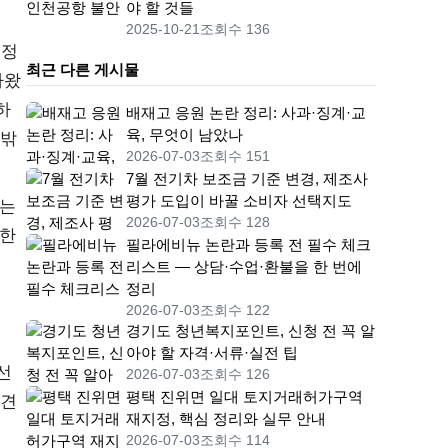
야 할 것들
2025-10-21
조회수 136
결정
최근 다른 게시물
나왔
하
배재고 응원 논란 정리: 사과·징계·교
육, 무엇이 남았나
수밖
2026-07-03
조회수 151
7월 전기차 보조금 기준 변경, 제조사
평가 도입이 바꿀 소비자 선택지도
놓는
2026-07-03
조회수 128
대한
필라에비뉴 논란과 등록 전 필수 체크
리스트 — 상담·수업·환불을 한 번에
정리
2026-07-03
조회수 122
경기도 청년복지포인트, 신청 전 꼭 알
아야 할 자격·서류·실전 팁
선
2026-07-03
조회수 126
평택 진위면 일대 토지거래허가구역
이견
재지정, 핵심 정리와 실무 안내
2026-07-03
조회수 114