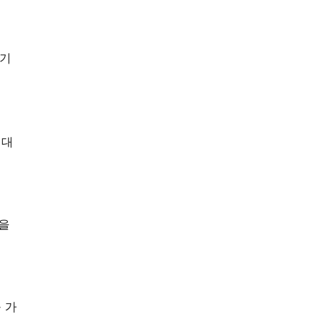
 기
 대
있을
 가