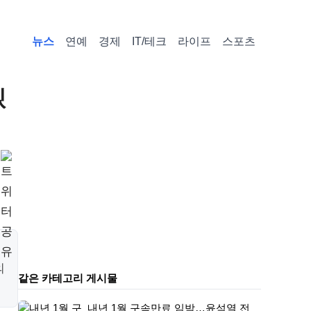
뉴스
연예
경제
IT/테크
라이프
스포츠
겠
의
같은 카테고리 게시물
내년 1월 구속만료 임박…윤석열 전