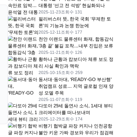
대통령 ‘선고 전 석방’ 현실화되나
2025-11-23
조회수 131
필리버스터 뜻, 한국 국회 ‘무제한 토
론’의 기능과 논쟁 한눈에
2025-12-11
조회수 177
천안 이랜드 물류센터 화재, 합동감식
‘3층 끝’ 불길 포착…내부 진입은 보류
2025-11-21
조회수 126
황하나 근황과 캄보디아 체류 보도 정
리 사실 확인과 맥락
2025-10-15
조회수 259
동서대·동아대, ‘READY‑GO 부산행’
취업캠프 성료… 지역 글로컬 인재 양
성 모델 주목
2025-11-07
조회수 119
다또아 29세 돌연사 소식, 1세대 뷰티
크리에이터를 떠나보내며
2025-12-29
조회수 174
비행기 협박글 파장 커지나 인천공항
불안 키운 가짜 경보와 우리가 점검해