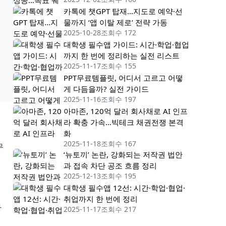
카톡에 챗GPT 탑재…지도로 예약·선
물까지 ‘앱 이탈 제로’ 전략 가동
2025-10-28
조회수 172
대학생 필수앱 가이드: 시간·학업·협업
까지 한 번에 정리하는 실전 리스트
2025-11-17
조회수 155
PPT무료템플릿, 어디서 고르고 어떻
게 다듬을까? 실전 가이드
2025-11-16
조회수 197
아마존, 120억 달러 회사채로 AI 인프
라 확충 가속…빅테크 채권전쟁 본격
화
2025-11-18
조회수 167
무
‘뉴토끼’ 논란, 강화되는 저작권 법안
과 접속 차단 공조 흐름 정리
2025-12-13
조회수 195
대학생 필수앱 12선: 시간·학업·협업·
취업까지 한 번에 정리
과
2025-11-17
조회수 217