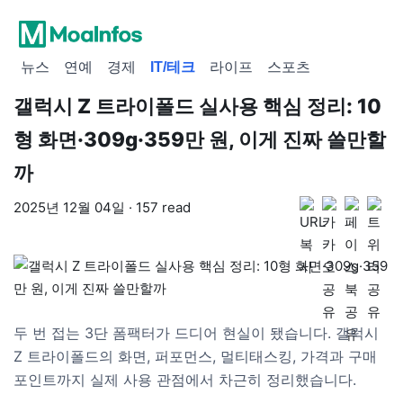
뉴스
연예
경제
IT/테크
라이프
스포츠
갤럭시 Z 트라이폴드 실사용 핵심 정리: 10
형 화면·309g·359만 원, 이게 진짜 쓸만할
까
2025년 12월 04일 · 157 read
두 번 접는 3단 폼팩터가 드디어 현실이 됐습니다. 갤럭시
Z 트라이폴드의 화면, 퍼포먼스, 멀티태스킹, 가격과 구매
포인트까지 실제 사용 관점에서 차근히 정리했습니다.