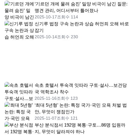
‘기르던 개에 물려 숨진’ 밀양 비극이 남긴 질문:
맹견 관리, 어디서부터 틀어졌나
2025-10-17
조회수 114
신기루 법정 구속 논란과 상습 허언죄 오해 바로
잡기
2025-10-14
조회수 230
속초 호텔서 투숙객 잇따라 구토·설사…보건당
국 역학조사 착수
2025-11-16
조회수 123
‘최대 5년형’ 논란: 특정 국가·국민 모욕 처벌 법
안, 무엇이 쟁점인가
2025-11-07
조회수 121
부산 분식점서 192명 복통·구토…86명 입원까
지, 무엇이 달라져야 하나