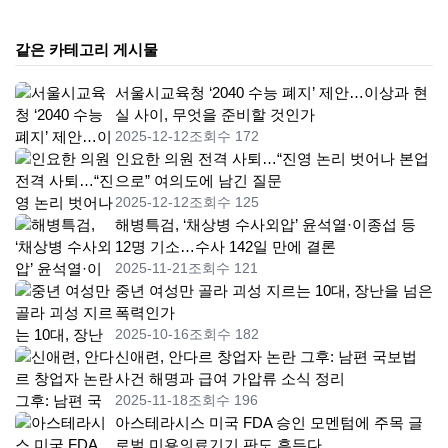
같은 카테고리 게시물
서울시교육청 ‘2040 수능 폐지’ 제안…이상과 현
실 사이, 무엇을 준비할 것인가
2025-12-12
조회수 172
인요한 의원 전격 사퇴…“진영 논리 벗어나 본업
으로” 여의도에 남긴 질문
2025-12-12
조회수 125
해병특검, ‘채상병 수사외압’ 윤석열·이종섭 등
12명 기소…수사 142일 만에 결론
2025-11-21
조회수 121
중년 여성만 골라 괴성 지르는 10대, 장난을 넘은
폭력인가
2025-10-16
조회수 182
신애련, 안다르 창업자 논란 그후: 남편 국보법
사건 해명과 급여 가압류 소식 정리
2025-11-18
조회수 196
아스테라시스 미국 FDA 승인 모멘텀에 주목 글
로벌 미용의료기기 판도 흔든다