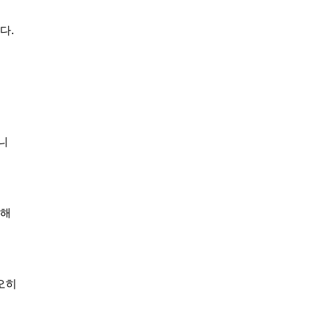
다.
니
적해
오히