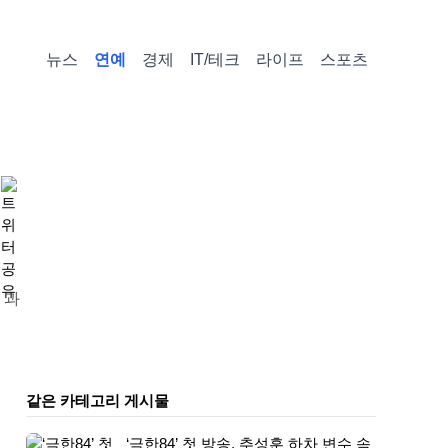
뉴스
연예
경제
IT/테크
라이프
스포츠
 과
같은 카테고리 게시물
‘극한84’ 첫 방송, 추성훈 하차 변수 속