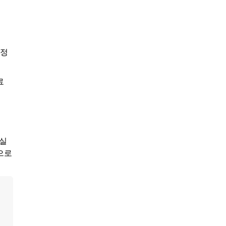
 정
료
사실
으로