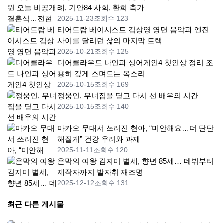
례, 기안84 사회, 환희 축가
2025-11-23
조회수 123
티어드랍 베이시스트 김상영 영면 음악과 엔진
사이를 달리던 삶의 마지막 트랙
2025-10-21
조회수 125
디어클라우드 나인과 싱어게인4 첫인상 정리 조
용히 깊게 스며드는 목소리
2025-10-15
조회수 169
정웅인, 무너짐을 딛고 다시 선 배우의 시간
2025-10-15
조회수 140
마카오 무대서 쓰러진 현아, “미안해요…더 단단
해질게” 건강 우려와 과제
2025-11-11
조회수 120
은막의 여왕 김지미 별세, 향년 85세… 데뷔부터
제작자까지 발자취 재조명
2025-12-12
조회수 131
최근 다른 게시물