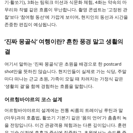
기·활쏘기), 3화는 팀워크 미션과 식문화 체험, 4화는 약속의 마
무리와 작별 같은 흐름이 무난합니다. 촬영 콘셉트는 ‘고정된 관
찰’보다 ‘참여형 동선’에 가깝게 보이며, 현지인의 동선과 시간을
존중한 편집이 예상됩니다.
‘진짜 몽골식’ 여행이란? 흔한 풍경 말고 생활의
결
여기서 말하는 ‘진짜 몽골식’은 초원을 배경으로 한 postcard
shot만을 뜻하진 않습니다. 현지인들이 실제로 가는 식당, 주말
마다 떠나는 근교 초원, 가족이 모일 때 차려지는 가정식 같은
‘생활의 결’을 함께 경험하는 흐름을 말합니다.
어르헝바야르의 코스 설계
어르헝바야야르의 설계에는 전통 씨름의 트레이닝 루틴과 말
(마두)과의 호흡법, 활쏘기 기본기 같은 ‘몸의 언어’가 촘촘히 녹
을 전망입니다. 이건 관광객용 체험과는 다른 깊이입니다. 훈련
은 기술 이전에 호흡과 중심에 집중하고, 초원에서는 속도를 즐