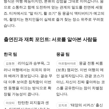
형식은 여행 예능이지만, 본류의 강점을 그대로 이어갑니다. 몸
으로 소통하고 함께 도전하며 얻는 관계의 밀도를 전면에 세웠
죠. 티저에서도 “말 타기, 활 쏘기” 등 몽골식 액티비티가 예고되
며, 촬영지는 현지인들이 실제로 즐겨 찾는 장소 위주로 꾸려졌
습니다.
출연진과 재회 포인트: 서로를 알아본 사람들
한국 팀
몽골 팀
리더십과 승부욕, 그
몽골 전통 씨름
김동현
어르헝바야르
러나 여행에서는 의외의 유머
(보흐) 챔피언. 이번 여행의 메
와 배려가 돋보입니다. 결승 무
인 설계자입니다. 관광 코스가
대 이후 보여준 침착함이 이번
아닌, 자신이 진짜 좋아하는 코
엔 동행을 이끄는 방식으로 확
스를 공유한다는 점이 차별점
장될 가능성이 큽니다.
입니다.
탄탄한 피지컬과 센
아모띠
‘태양의 서커스’ 출신
오치르