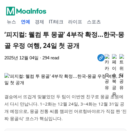
뉴스
연예
경제
IT/테크
라이프
스포츠
‘피지컬: 웰컴 투 몽골’ 4부작 확정…한국-몽
골 우정 여행, 24일 첫 공개
2025년 12월 04일 · 294 read
결승에서 뜨겁게 맞붙었던 두 팀이 이번엔 친구로 몽골 초원에
서 다시 만납니다. 1~2화는 12월 24일, 3~4화는 12월 31일 공
개 예정으로, 몽골 전통 씨름 챔피언 어르헝바야르가 직접 짠 ‘진
짜 몽골식’ 코스가 핵심입니다.