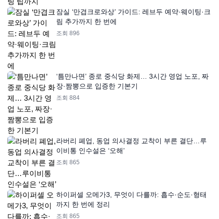
잠실 ‘만겹크로와상’ 가이드: 레브두 예약·웨이팅·크
림 추가까지 한 번에
조회 896
‘틈만나면’ 종로 중식당 화제… 3시간 영업 노포, 짜
장·짬뽕으로 입증한 기본기
조회 884
라버리 폐업, 동업 의사결정 교착이 부른 결단…루
이비통 인수설은 ‘오해’
조회 865
하이퍼셀 오메가3, 무엇이 다를까: 흡수·순도·형태
까지 한 번에 정리
조회 865