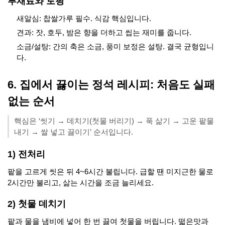
부재료와 토핑
새알심: 찹쌀가루 필수. 식감 핵심입니다.
견과: 잣, 호두, 밤은 향을 더하고 씹는 재미를 줍니다.
소금/설탕: 간의 축은 소금, 풍미 보정은 설탕. 결국 균형입니
다.
6. 집에서 끓이는 정석 레시피: 처음도 실패
없는 순서
핵심은 ‘씻기 → 데치기(첫물 버리기) → 푹 삶기 → 고운 팥물
내기 → 쌀 넣고 끓이기’ 순서입니다.
1) 전처리
팥을 고르게 씻은 뒤 4~6시간 불립니다. 급할 땐 미지근한 물로
2시간만 불리고, 삶는 시간을 조금 늘리세요.
2) 첫물 데치기
팥과 물을 냄비에 넣어 한 번 끓여 첫물을 버립니다. 떫은맛과