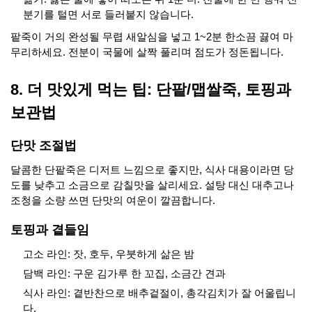
분기를 털면 서로 들러붙지 않습니다.
팥죽이 거의 완성될 무렵 새알심을 넣고 1~2분 한소끔 끓여 마
무리하세요. 전분이 국물에 살짝 풀리며 점도가 정돈됩니다.
8. 더 맛있게 먹는 팁: 단팥/맵쌀죽, 토핑과
보관법
단맛 조절법
달콤한 단팥죽은 디저트 느낌으로 좋지만, 식사 대용이라면 당
도를 낮추고 소금으로 감칠맛을 살리세요. 설탕 대신 대추고나
조청을 소량 쓰면 단맛의 여운이 깔끔합니다.
토핑과 곁들임
고소 라인: 잣, 호두, 우붓하게 삶은 밤
담백 라인: 구운 김가루 한 꼬집, 소금간 견과
식사 라인: 곁반찬으로 배추겉절이, 총각김치가 잘 어울립니
다.