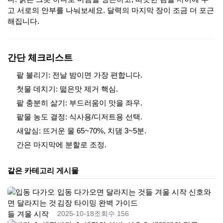
고 서로의 안부를 나눠보세요. 달력의 마지막 장이 조금 더 포근
해집니다.
간단 체크리스트
팥 불리기: 전날 밤이면 가장 편합니다.
첫물 데치기: 떫은맛 제거 핵심.
팥 충분히 삶기: 부드러움이 맛을 좌우.
팥물 농도 결정: 식사용/디저트용 선택.
새알심: 뜨거운 물 65~70%, 치댐 3~5분.
간은 마지막에 분할로 조정.
같은 카테고리 게시물
입동 다가오면 달라지는 것들 겨울 시작 신호와
김장 타이밍 완벽 가이드
2025-10-18
조회수 156