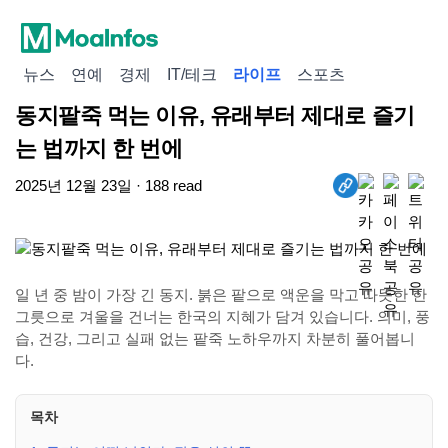
뉴스
연예
경제
IT/테크
라이프
스포츠
동지팥죽 먹는 이유, 유래부터 제대로 즐기
는 법까지 한 번에
2025년 12월 23일 · 188 read
일 년 중 밤이 가장 긴 동지. 붉은 팥으로 액운을 막고 따뜻한 한
그릇으로 겨울을 건너는 한국의 지혜가 담겨 있습니다. 의미, 풍
습, 건강, 그리고 실패 없는 팥죽 노하우까지 차분히 풀어봅니
다.
목차