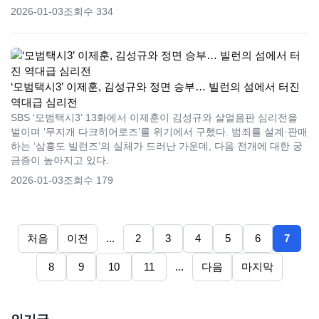
2026-01-03
조회수 334
‘모범택시3’ 이제훈, 김성규와 정면 승부… 빌런의 섬에서 터진
역대급 심리전
SBS ‘모범택시3’ 13화에서 이제훈이 김성규와 살얼음판 심리전을
벌이며 ‘무지개 다크히어로즈’를 위기에서 구했다. 범죄를 설계·판매
하는 ‘삼흥도 빌런즈’의 실체가 드러난 가운데, 다음 전개에 대한 궁
금증이 높아지고 있다.
2026-01-03
조회수 179
처음
이전
...
2
3
4
5
6
7
8
9
10
11
...
다음
마지막