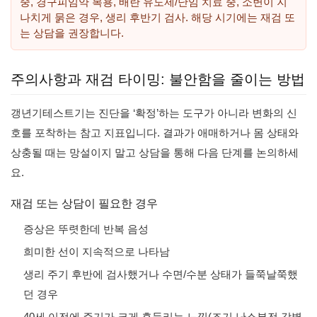
중, 경구피임약 복용, 배란 유도제/난임 치료 중, 소변이 지
나치게 묽은 경우, 생리 후반기 검사. 해당 시기에는 재검 또
는 상담을 권장합니다.
주의사항과 재검 타이밍: 불안함을 줄이는 방법
갱년기테스트기는 진단을 ‘확정’하는 도구가 아니라 변화의 신
호를 포착하는 참고 지표입니다. 결과가 애매하거나 몸 상태와
상충될 때는 망설이지 말고 상담을 통해 다음 단계를 논의하세
요.
재검 또는 상담이 필요한 경우
증상은 뚜렷한데 반복 음성
희미한 선이 지속적으로 나타남
생리 주기 후반에 검사했거나 수면/수분 상태가 들쭉날쭉했
던 경우
40세 이전에 주기가 크게 흔들리는 느낌(조기 난소부전 감별