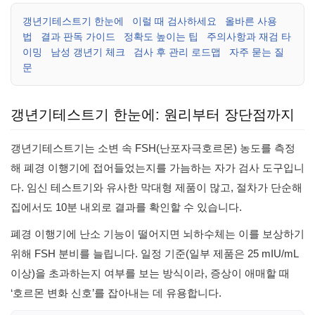
갱년기테스트기 한눈에
이럴 때 검사하세요
올바른 사용
법
결과 판독 가이드
정확도 높이는 팁
주의사항과 재검 타
이밍
남성 갱년기 체크
검사 후 관리 로드맵
자주 묻는 질
문
갱년기테스트기 한눈에: 원리부터 장단점까지
갱년기테스트기는 소변 속 FSH(난포자극호르몬) 농도를 측정
해 폐경 이행기에 접어들었는지를 가늠하는 자가 검사 도구입니
다. 임신 테스트기와 유사한 막대형 제품이 많고, 절차가 단순해
집에서도 10분 내외로 결과를 확인할 수 있습니다.
폐경 이행기에 난소 기능이 떨어지면 뇌하수체는 이를 보상하기
위해 FSH 분비를 늘립니다. 일정 기준(일부 제품은 25 mIU/mL
이상)을 초과하는지 여부를 보는 방식이라, 증상이 애매할 때
‘호르몬 변화 신호’를 잡아내는 데 유용합니다.