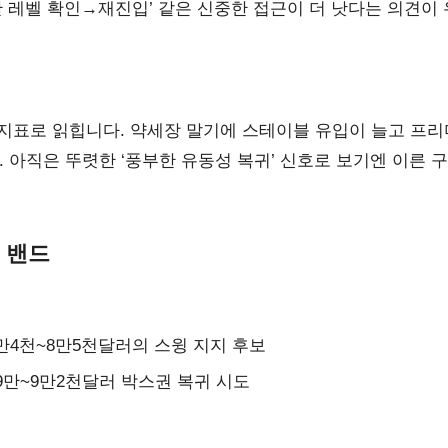
산 레벨 확인→재진입’ 같은 신중한 접근이 더 낫다는 의견이 
 지표로 읽힙니다. 약세장 말기에 스테이블 유입이 늘고 프리
 아직은 뚜렷한 ‘풍부한 유동성 복귀’ 신호로 보기엔 이른 
성 밴드
8만4천~8만5천달러의 스윙 지지 후보
 9만~9만2천달러 박스권 복귀 시도