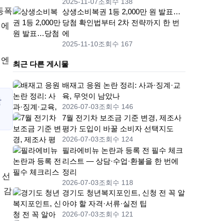
2025-11-07
조회수 138
동폭
상생소비복권 1등 2,000만 원 발표…
당첨 확인법부터 2차 전략까지 한 번
대에
에
2025-11-10
조회수 167
대엔
최근 다른 게시물
배재고 응원 논란 정리: 사과·징계·교
육, 무엇이 남았나
할
2026-07-03
조회수 146
7월 전기차 보조금 기준 변경, 제조사
평가 도입이 바꿀 소비자 선택지도
2026-07-03
조회수 124
필라에비뉴 논란과 등록 전 필수 체크
리스트 — 상담·수업·환불을 한 번에
정리
 선
2026-07-03
조회수 118
 감
경기도 청년복지포인트, 신청 전 꼭 알
아야 할 자격·서류·실전 팁
2026-07-03
조회수 121