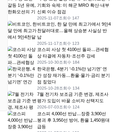
기회와 숙제: 미 해군 MRO 확산·내부
신뢰 이슈 점검
2025-11-07
조회수 147
비트코인, 한 달 만에 최고가에서 9만4
천달러대로…올해 상승분 사실상 반
납
2025-11-17
조회수 123
코스피 사상 첫 4100선 돌파…관세협
상 타결에 자동차·조선주 강세
2025-10-30
조회수 184
한국은행, 4분기 ‘-0.1%만 넘기면’ 연
간 성장 재가동…환율·물가·금리 분기
점 짚었다
2025-10-28
조회수 134
7월 전기차 보조금 기준 변경, 제조사
평가 도입이 바꿀 소비자 선택지도
2026-07-03
조회수 124
코스피 4,000선 반납…장중 3,900선
붕괴 후 3,950선 방어, 환율 1,450원대
급등