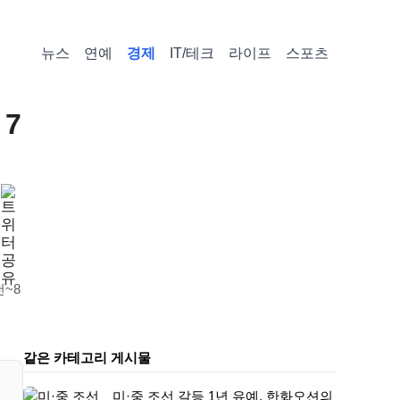
뉴스
연예
경제
IT/테크
라이프
스포츠
7
~8
같은 카테고리 게시물
미·중 조선 갈등 1년 유예, 한화오션의