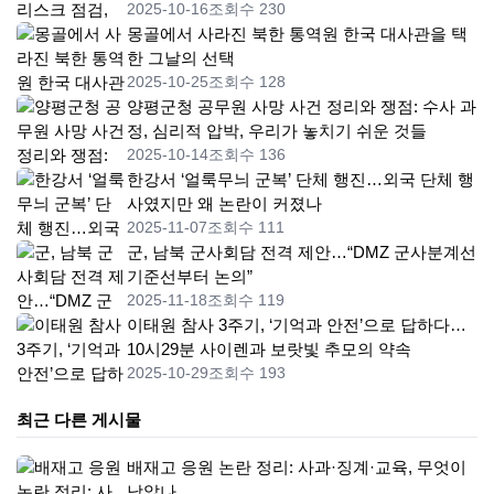
2025-10-16
조회수 230
몽골에서 사라진 북한 통역원 한국 대사관을 택
한 그날의 선택
2025-10-25
조회수 128
양평군청 공무원 사망 사건 정리와 쟁점: 수사 과
정, 심리적 압박, 우리가 놓치기 쉬운 것들
2025-10-14
조회수 136
한강서 ‘얼룩무늬 군복’ 단체 행진…외국 단체 행
사였지만 왜 논란이 커졌나
2025-11-07
조회수 111
군, 남북 군사회담 전격 제안…“DMZ 군사분계선
기준선부터 논의”
2025-11-18
조회수 119
이태원 참사 3주기, ‘기억과 안전’으로 답하다…
10시29분 사이렌과 보랏빛 추모의 약속
2025-10-29
조회수 193
최근 다른 게시물
배재고 응원 논란 정리: 사과·징계·교육, 무엇이
남았나