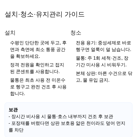
설치·청소·유지관리 가이드
설치
청소
수평인 단단한 곳에 두고, 후
전용 용기: 중성세제로 바로
면과 측면에 최소 통풍 공간
헹구면 얼룩이 덜 남습니다.
을 확보하세요.
물통: 주 1회 세척·건조, 장
정격 전원을 확인하고 접지
기간 미사용 시 비워두기.
된 콘센트를 사용합니다.
본체 상판: 마른 수건으로 닦
물통은 최초 사용 전 미온수
고, 물 유입 금지.
로 헹구고 완전 건조 후 사용
합니다.
보관
- 장시간 비사용 시 물통·호스 내부까지 건조 후 보관
- 포장재를 버렸다면 상판 보호용 얇은 천이라도 덮어 먼지
를 차단