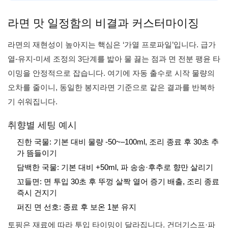
라면 맛 일정함의 비결과 커스터마이징
라면의 재현성이 높아지는 핵심은 ‘가열 프로파일’입니다. 급가
열-유지-미세 조정의 3단계를 밟아 물 끓는 점과 면 전분 팽윤 타
이밍을 안정적으로 잡습니다. 여기에 자동 출수로 시작 물량의
오차를 줄이니, 동일한 봉지라면 기준으로 같은 결과를 반복하
기 쉬워집니다.
취향별 세팅 예시
진한 국물: 기본 대비 물량 -50~–100ml, 조리 종료 후 30초 추
가 뜸들이기
담백한 국물: 기본 대비 +50ml, 파 송송·후추로 향만 살리기
꼬들면: 면 투입 30초 후 뚜껑 살짝 열어 증기 배출, 조리 종료
즉시 건지기
퍼진 면 선호: 종료 후 보온 1분 유지
토핑은 재료에 따라 투입 타이밍이 달라집니다. 건더기스프·파