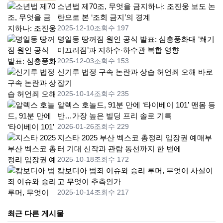
소년법 제70조, 무엇을 금지하나: 조진웅 보도 논
란으로 본 ‘조회 금지’의 경계
2025-12-10
조회수 197
명일동 땅꺼짐 원인 공식 발표: 심층풍화대 ‘쐐기
미끄러짐’과 지하수·하수관 복합 영향
2025-12-03
조회수 153
신기루 법정 구속 논란과 상습 허언죄 오해 바로
잡기
2025-10-14
조회수 235
알렉스 호놀드, 91분 만에 ‘타이베이 101’ 맨몸 등
반…가장 높은 빌딩 프리 솔로 기록
2026-01-26
조회수 229
지스타 2025 부산 벡스코 총정리 입장권 예매부
터 기대 신작과 관람 동선까지 한 번에
2025-10-18
조회수 172
캄보디아 범죄 이슈와 승리 루머, 무엇이 사실이
고 무엇이 추측인가
2025-10-14
조회수 217
최근 다른 게시물