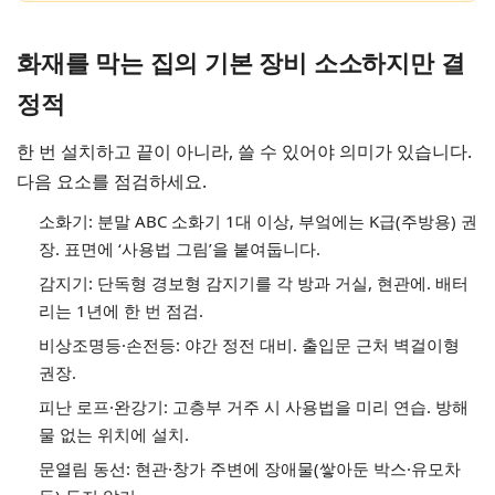
화재를 막는 집의 기본 장비 소소하지만 결
정적
한 번 설치하고 끝이 아니라, 쓸 수 있어야 의미가 있습니다.
다음 요소를 점검하세요.
소화기: 분말 ABC 소화기 1대 이상, 부엌에는 K급(주방용) 권
장. 표면에 ‘사용법 그림’을 붙여둡니다.
감지기: 단독형 경보형 감지기를 각 방과 거실, 현관에. 배터
리는 1년에 한 번 점검.
비상조명등·손전등: 야간 정전 대비. 출입문 근처 벽걸이형
권장.
피난 로프·완강기: 고층부 거주 시 사용법을 미리 연습. 방해
물 없는 위치에 설치.
문열림 동선: 현관·창가 주변에 장애물(쌓아둔 박스·유모차