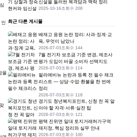
신설을 둘러싼 목격담과 맥락 정리
 심
2025-10-16
조회수 208
최근 다른 게시물
 인
배재고 응원 논란 정리: 사과·징계·교
육, 무엇이 남았나
2026-07-03
조회수 144
7월 전기차 보조금 기준 변경, 제조사
평가 도입이 바꿀 소비자 선택지도
2026-07-03
조회수 114
함을
필라에비뉴 논란과 등록 전 필수 체크
리스트 — 상담·수업·환불을 한 번에
정리
2026-07-03
조회수 118
경기도 청년복지포인트, 신청 전 꼭 알
 맞
아야 할 자격·서류·실전 팁
2026-07-03
조회수 121
평택 진위면 일대 토지거래허가구역
재지정, 핵심 정리와 실무 안내
2026-07-03
조회수 100
하면