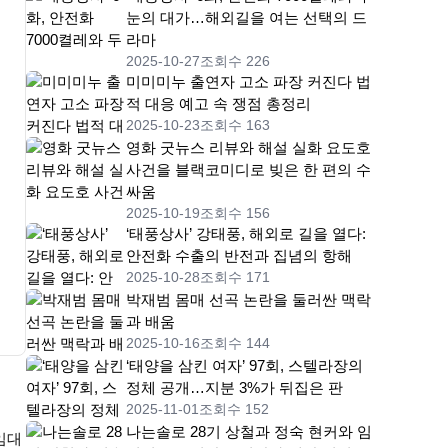
눈의 대가…해외길을 여는 선택의 드
라마
2025-10-27
조회수 226
미미미누 출연자 고소 파장 커진다 법
적 대응 예고 속 쟁점 총정리
2025-10-23
조회수 163
영화 굿뉴스 리뷰와 해설 실화 요도호
사건을 블랙코미디로 빚은 한 편의 수
싸움
2025-10-19
조회수 156
‘태풍상사’ 강태풍, 해외로 길을 열다:
안전화 수출의 반전과 집념의 항해
2025-10-28
조회수 171
박재범 몸매 선곡 논란을 둘러싼 맥락
과 배움
2025-10-16
조회수 144
‘태양을 삼킨 여자’ 97회, 스텔라장의
정체 공개…지분 3%가 뒤집은 판
2025-11-01
조회수 152
나는솔로 28기 상철과 정숙 현커와 임
임대