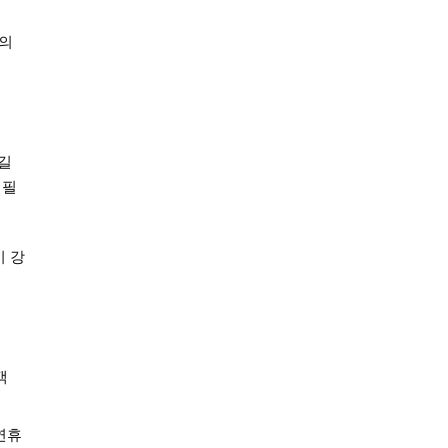
빛의
 길
어필
이 강
객
연휴