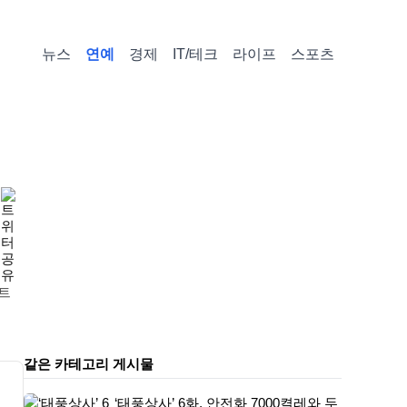
뉴스
연예
경제
IT/테크
라이프
스포츠
인트
같은 카테고리 게시물
‘태풍상사’ 6화, 안전화 7000켤레와 두