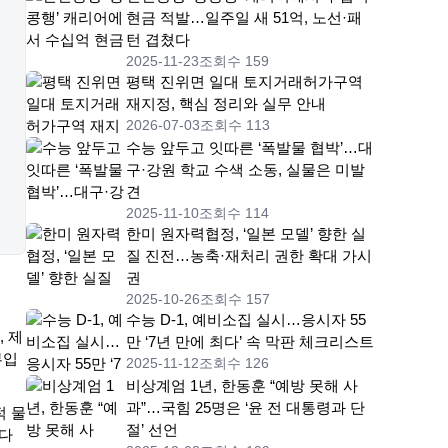
현금 적발…일주일 새 51억, 노선·패
턴 겹쳤다
2025-11-23
조회수 159
평택 진위면 일대 토지거래허가구역
재지정, 핵심 정리와 실무 안내
2026-07-03
조회수 113
수능 앞두고 잇따른 ‘폭발물 협박’…대
구·강원 학교 수색 소동, 실물은 미발
견
2025-11-10
조회수 114
한미 원자력협정, ‘일본 모델’ 향한 실
질 진전…농축·재처리 권한 확대 가시
권
2025-10-26
조회수 157
수능 D-1, 예비소집 실시…응시자 55
 제
만 ‘7년 만에 최다’ 속 막판 체크리스트
부입
2025-11-12
조회수 126
비상계엄 1년, 한동훈 “예방 못해 사
과”…국힘 25명은 ‘윤 전 대통령과 단
적 물
절’ 선언
었다