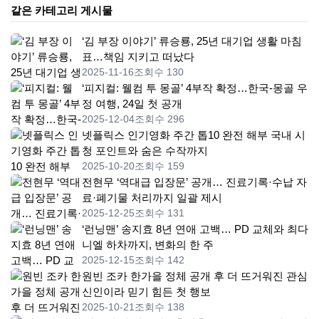
같은 카테고리 게시물
‘김 부장 이야기’ 류승룡, 25년 대기업 생활 마침
표…책임 지키고 떠났다
2025-11-16
조회수 130
‘피지컬: 웰컴 투 몽골’ 4부작 확정…한국-몽골 우
정 여행, 24일 첫 공개
2025-12-04
조회수 296
넷플릭스 인기영화 주간 톱10 완전 해부 국내 시
청 포인트와 숨은 수작까지
2025-10-20
조회수 159
전현무 ‘역대급 입장문’ 공개… 진료기록·수납 자
료·폐기물 처리까지 일괄 제시
2025-12-25
조회수 131
‘런닝맨’ 송지효 8년 연애 고백… PD 교체와 최다
니엘 하차까지, 변화의 한 주
2025-12-15
조회수 142
원빈 조카 한가을 정체 공개 후 더 뜨거워진 관심
신인이라 믿기 힘든 첫 행보
2025-10-21
조회수 138