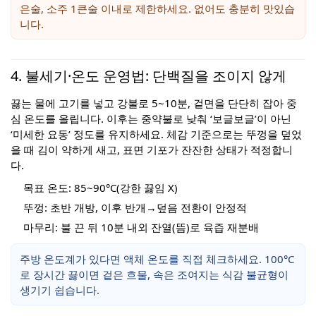
은술, 소주 1큰술 이내로 제한하세요. 없어도 충분히 맛있습
니다.
4. 불세기·온도 운영법: 단백질을 조이지 않게
끓는 물에 고기를 넣고 강불로 5~10분, 겉면을 단단히 잡아 중
심 온도를 올립니다. 이후는 중약불로 낮춰 ‘보글보글’이 아닌
‘미세한 요동’ 정도를 유지하세요. 체감 기준으로는 뚜껑을 덮었
을 때 김이 약하게 새고, 표면 기포가 잔잔한 상태가 적정합니
다.
목표 온도: 85~90°C(강한 끓임 X)
뚜껑: 초반 개방, 이후 반개→덮음 전환이 안정적
마무리: 불 끈 뒤 10분 내외 잔열(뜸)로 육즙 재분배
주방 온도계가 있다면 액체 온도를 직접 체크하세요. 100°C
로 장시간 끓이면 겉은 흐물, 속은 조여지는 식감 불균형이
생기기 쉽습니다.