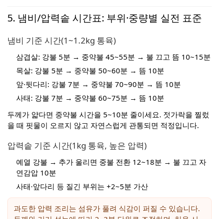
5. 냄비/압력솥 시간표: 부위·중량별 실전 표준
냄비 기준 시간(1~1.2kg 통육)
삼겹살: 강불 5분 → 중약불 45~55분 → 불 끄고 뜸 10~15분
목살: 강불 5분 → 중약불 50~60분 → 뜸 10분
앞·뒷다리: 강불 7분 → 중약불 70~90분 → 뜸 10분
사태: 강불 7분 → 중약불 60~75분 → 뜸 10분
두께가 얇다면 중약불 시간을 5~10분 줄이세요. 젓가락을 찔렀
을 때 핏물이 오르지 않고 자연스럽게 관통되면 적정입니다.
압력솥 기준 시간(1kg 통육, 높은 압력)
예열 강불 → 추가 울리면 중불 전환 12~18분 → 불 끄고 자
연감압 10분
사태·앞다리 등 질긴 부위는 +2~5분 가산
과도한 압력 조리는 섬유가 풀려 식감이 퍼질 수 있습니다.