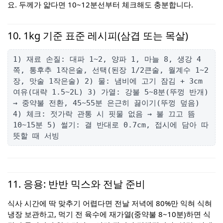
요. 두께가 얇다면 10~12분선부터 체크해도 충분합니다.
10. 1kg 기준 표준 레시피(삼겹 또는 목살)
1) 재료 손질: 대파 1~2, 양파 1, 마늘 8, 생강 4
쪽, 통후추 1작은술, 선택(된장 1/2큰술, 월계수 1~2
장, 맛술 1작은술) 2) 물: 냄비에 고기 잠김 + 3cm
여유(대략 1.5~2L) 3) 가열: 강불 5~8분(뚜껑 반개)
→ 중약불 전환, 45~55분 은근히 끓이기(뚜껑 덮음)
4) 체크: 젓가락 관통 시 핏물 없음 → 불 끄고 뜸
10~15분 5) 썰기: 결 반대로 0.7cm, 접시에 담아 따
뜻할 때 서빙
11. 응용: 반반 믹스와 전날 준비
식사 시간에 딱 맞추기 어렵다면 전날 저녁에 80%만 익혀 식혀
냉장 보관하고, 먹기 전 육수에 재가열(중약불 8~10분)하면 식