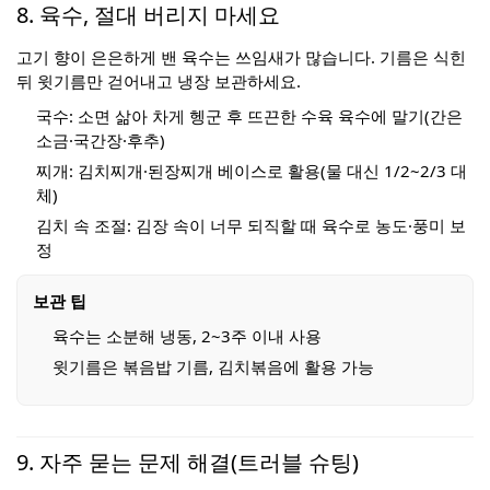
8. 육수, 절대 버리지 마세요
고기 향이 은은하게 밴 육수는 쓰임새가 많습니다. 기름은 식힌
뒤 윗기름만 걷어내고 냉장 보관하세요.
국수: 소면 삶아 차게 헹군 후 뜨끈한 수육 육수에 말기(간은
소금·국간장·후추)
찌개: 김치찌개·된장찌개 베이스로 활용(물 대신 1/2~2/3 대
체)
김치 속 조절: 김장 속이 너무 되직할 때 육수로 농도·풍미 보
정
보관 팁
육수는 소분해 냉동, 2~3주 이내 사용
윗기름은 볶음밥 기름, 김치볶음에 활용 가능
9. 자주 묻는 문제 해결(트러블 슈팅)