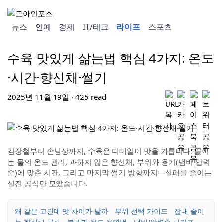
뉴스
연예
경제
IT/테크
라이프
스포츠
수육 맛있게 삶는법 핵심 4가지: 온도
·시간·향신채·썰기
2025년 11월 19일 · 425 read
김장철부터 손님상까지, 수육은 디테일이 맛을 가릅니다. 끓이
는 물의 온도 관리, 과하지 않은 향신채, 부위와 용기(냄비·압력
솥)에 맞춘 시간, 그리고 마지막 썰기 방향까지—실패를 줄이는
실전 공식만 모았습니다.
왜 같은 고긴데 맛 차이가 날까
부위 선택 가이드
잡내 줄이
는 향신채 공식
불세기·온도 운영법
냄비/압력솥 시간표