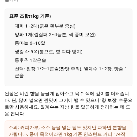
표준 조합(1kg 기준)
대파 1~2대(굵은 흰부분 중심)
양파 1개(껍질째 2~4등분, 색·풍미 보완)
통마늘 6~10알
생강 4~5쪽(통으로, 향 과다 방지)
통후추 1작은술
선택: 된장 1/2~1큰술(짠맛 주의), 월계수 1~2장, 맛술 1
큰술
된장은 비린 향을 둥글게 잡아주고 육수 색에 깊이를 더해줍니
다. 단, 많이 넣으면 짠맛이 고기에 밸 수 있으니 ‘향 보정’ 수준으
로만 사용하세요. 월계수는 지방 향을 말끔하게 정리하는 데 도
움 됩니다.
주의: 커피가루, 소주 등을 넣는 팁도 있지만 과하면 본향을
가립니다. 풍미 목적이라면 1kg 기준 인스턴트 커피 1/4작