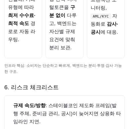
유형에 따라
털토큰을
구
니터링,
최저 수수료·
분 없이
다루
자
AML/KYC
최적 속도
경
고, 백엔드는
동화로
감사·
로로 자동 라
자산별 규제
공시
에 대응.
우팅.
요건에 맞춰
분리 보관.
인프라 핵심: 소비자는 단순하고 빠르게, 백엔드는 분리·투명·감사 가능
한 구조.
6. 리스크 체크리스트
규제 속도/방향
: 스테이블코인 제도화 프레임(발
행 주체, 준비금 관리, 공시)이 늦어지면 상용화 타
임라인 지연.