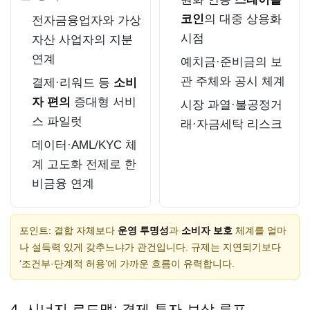
코인
의 대중 상용화
전자금융업자와 가상
시점
자산 사업자의 지분
연계
예치금·준비금의 보
관 주체와 공시 체계
결제·리워드 등
소비
자 편의
증대형 서비
시장 과열·불공정거
스 파일럿
래·자금세탁 리스크
데이터·AML/KYC 체
계 고도화 전제로 한
비금융 연계
포인트: 결합 자체보다
운영 투명성
과
소비자 보호
체계를 얼마
나 설득력 있게 갖추느냐가 관건입니다. 규제는 지연되기보다
‘조건부·단계적 허용’에 가까운 흐름이 유력합니다.
4. 시너지 로드맵: 결제-투자-보상 루프