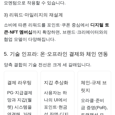
모멘텀으로 작용할 수 있습니다.
3) 리워드·마일리지의 재설계
소비에 따른 리워드를 포인트·쿠폰 중심에서
디지털 토
큰·NFT 멤버십
까지 확장하면, 브랜드·크리에이터와의
협업 모델이 다양해집니다.
5. 기술 인프라: 온·오프라인 결제와 체인 연동
양측 결합의 기술 전선은 크게 세 갈래입니다.
결제 라우팅
지갑 추상화
체인-규제 브
릿지
PG·지급결제
사용자는 하
망과 지갑(월
나의 UI에서
오라클·준비
렛) 시스템을
포인트·현금
금 증명(PoR),
연결해, 거래
성 잔액·디지
트랜잭션 모