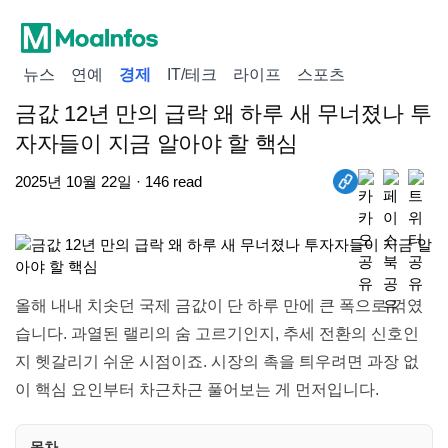
뉴스
연예
경제
IT/테크
라이프
스포츠
금값 12년 만의 급락 왜 하루 새 무너졌나 투
자자들이 지금 알아야 할 핵심
2025년 10월 22일 · 146 read
올해 내내 치솟던 국제 금값이 단 하루 만에 큰 폭으로 꺾였
습니다. 과열된 랠리의 숨 고르기인지, 추세 전환의 신호인
지 헷갈리기 쉬운 시점이죠. 시장의 촉을 틔우려면 과장 없
이 핵심 요인부터 차근차근 풀어보는 게 먼저입니다.
목차