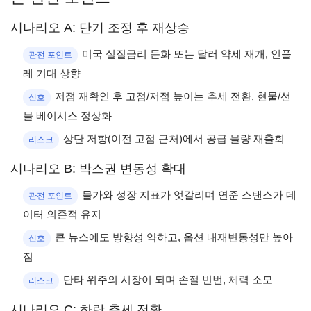
시나리오 A: 단기 조정 후 재상승
미국 실질금리 둔화 또는 달러 약세 재개, 인플
관전 포인트
레 기대 상향
저점 재확인 후 고점/저점 높이는 추세 전환, 현물/선
신호
물 베이시스 정상화
상단 저항(이전 고점 근처)에서 공급 물량 재출회
리스크
시나리오 B: 박스권 변동성 확대
물가와 성장 지표가 엇갈리며 연준 스탠스가 데
관전 포인트
이터 의존적 유지
큰 뉴스에도 방향성 약하고, 옵션 내재변동성만 높아
신호
짐
단타 위주의 시장이 되며 손절 빈번, 체력 소모
리스크
시나리오 C: 하락 추세 전환