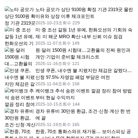
노타 공모가 상단 9100원 확정 기관 2319곳 몰린
이유와 상장 이후 체크포인트
2025-10-23
조회수 229
미·중 조선 갈등 1년 유예, 한화오션의 기회와 숙
제: 미 해군 MRO 확산·내부 신뢰 이슈 점검
2025-11-07
조회수 149
원·달러 1500원 시험대…고환율의 진짜 원인과
개인·기업이 준비할 체크리스트
2025-11-16
조회수 121
민생 쿠폰, 내수엔 불 지폈지만 체감은 갈렸다…
신청 97.5%·자영업 폐업 부담은 여전
2025-11-04
조회수 158
케이뱅크 추석 송편 이벤트 깔끔 정리 참여 방법
부터 현실 수익까지
2025-10-15
조회수 144
경차 유류비 30만원 환급, 조건·신청·계산 한 번
에 끝
2025-11-19
조회수 165
한중, 70조 통화스와프 재가동… 보이스피싱 공