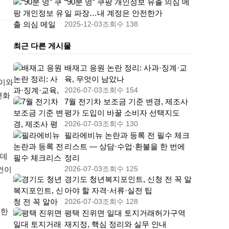
“90분 멍” 쿠팡 개인정보 유출 의심 메
일 파장…내 계정은 안전한가
2025-12-03
조회수 138
최근 다른 게시물
배재고 응원 논란 정리: 사과·징계·교
육, 무엇이 남았나
높이와
2026-07-03
조회수 154
변화
7월 전기차 보조금 기준 변경, 제조사
평가 도입이 바꿀 소비자 선택지도
2026-07-03
조회수 130
필라에비뉴 논란과 등록 전 필수 체크
리스트 — 상담·수업·환불을 한 번에
 데
정리
건이
2026-07-03
조회수 125
경기도 청년복지포인트, 신청 전 꼭 알
아야 할 자격·서류·실전 팁
2026-07-03
조회수 128
 한
평택 진위면 일대 토지거래허가구역
재지정, 핵심 정리와 실무 안내