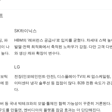
트
SK하이닉스
, 파
HBM의 ‘레퍼런스 공급사’로 입지를 굳혔다. 차세대 스택 
널이 나
발열·전력 최적화에서 축적된 노하우가 강점. 다만 고객 다
 높다.
와 생산 캐파 확장이 변수다.
LG
로보틱
전장(인포테인먼트·안전), 디스플레이·TV의 AI 업스케일링,
에 둔
이터센터 냉각 솔루션 등 접점이 많다. B2B 전환 속도가 관
다.
이버 등 국내 빅테크와의 모델·툴체인 협력 가능성이 꾸준히 거론된다.
도를 만들면, 엔비디아의 플랫폼 잠금 효과는 더 단단해진다.