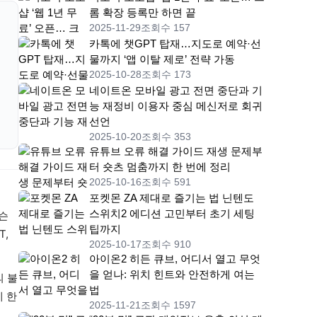
롬 확장 등록만 하면 끝
2025-11-29
조회수 157
카톡에 챗GPT 탑재…지도로 예약·선
물까지 ‘앱 이탈 제로’ 전략 가동
2025-10-28
조회수 173
네이트온 모바일 광고 전면 중단과 기
능 재정비 이용자 중심 메신저로 회귀
선언
2025-10-20
조회수 353
유튜브 오류 해결 가이드 재생 문제부
터 숏츠 멈춤까지 한 번에 정리
2025-10-16
조회수 591
포켓몬 ZA 제대로 즐기는 법 닌텐도
스위치2 에디션 고민부터 초기 세팅
젠슨
팁까지
T,
2025-10-17
조회수 910
아이온2 히든 큐브, 어디서 열고 무엇
을 얻나: 위치 힌트와 안전하게 여는
의 불
법
 한
2025-11-21
조회수 1597