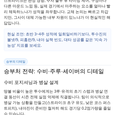
스트라이크존 판정 경향, 주자 출루 후 타이밍 제어, 구장마다
다른 마운드 느낌 등, 실제 경기에서 마주하는 요소를 얼마나 빨
리 체득하느냐가 성적을 좌우합니다. 교체 논의는 빠르고 차갑
지만, 그사이 대체 가능한 내부 자원이 있느냐가 더 현실적인 해
답입니다.
현실 조언: 초반 3~4주 성적에 일희일비하기보다, 투수진의
볼넷/9, 피홈런/9, 내야 실책 빈도, 대타 성공률 같은 ‘지속 가
능성’ 지표를 보세요.
승부의 디테일
승부처 전략: 수비·주루·세이버의 디테일
수비 포지셔닝과 병살 설계
땅볼 비율이 높은 투수에게는 3루·유격의 초기 스텝과 병살 연
결 동선이 시즌 전체 실점 억제에 직결됩니다. 팀이 의식적으로
병살 가능 상황을 만들고(스트라이크 초구 유도, 낮은 코스 퍼스
트피치), 내야진이 준비만 철저히 해도 경기당 0.2점가량을 줄일
수 있습니다.