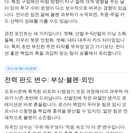
다. 특정 구장에선 바람 방향이 타구 질에 크게 영향을 주는 날
이 있어 투구·수비 운영이 다소 보수적으로 바뀌는 경향이 있습
니다. 연이은 접전 끝에 불펜 과부하가 누적되면, 주중-주말 카
드 선택이 성패를 가를 수도 있습니다.
관전 포인트는 세 가지입니다. 첫째, 선발 4~5선발의 이닝 소화.
둘째, 마무리 뒷문 안정화. 셋째, 대타·대주자 카드 타이밍입니
다. 특히 초반 부진한 주전 타자를 무작정 믿고 가기보단, 컨디
션 좋은 백업의 촉을 과감히 믿는 팀이 승률에서 유리합니다.
리스크 매니지먼트
전력 판도 변수: 부상·불펜·외인
오프시즌에 축적된 피로와 시범경기 조정 과정에서의 과부하 여
파가 시즌 초반에 드러납니다. 선발진에 작은 파열만 생겨도 로
테이션은 바로 흔들립니다. 로스터 백업이 두터운 팀은 임시 오
프너나 스윙맨을 투입해 충격을 분산할 수 있지만, 얇은 팀은 연
쇄적으로 불펜이 소진됩니다.
외국인 선수는 ‘구위·제구’보다 ‘적응 속도’가 더 큰 변수입니다.