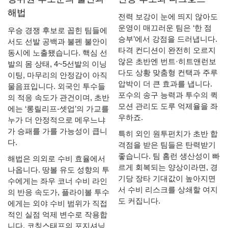
해법
전력 보강이 눈에 띄지 않아도
운영이 매끄러운 팀은 ‘한 점
우승 경쟁 후보로 꼽힌 팀들에
승부’에서 강점을 드러냅니다.
서도 선발 공백과 불펜 불안이
타격 컨디션이 완전히 오르지
동시에 노출됐습니다. 핵심 선
않은 초반엔 번트·히트앤런보
발의 몸 상태, 4~5선발의 이닝
다도 상황 맞춤형 컨택과 주루
이팅, 마무리의 안정감이 아직
압박이 더 큰 효과를 냅니다.
물음표입니다. 외국인 투수들
포수의 송구 능력과 투수의 퀵
의 적응 속도가 관건이며, 초반
모션 관리도 도루 억제율을 좌
에는 ‘롱릴리프-셋업’의 가교를
우하죠.
누가 더 안정적으로 메우느냐
가 승패를 가를 가능성이 큽니
특히 외인 원투펀치가 초반 합
다.
격점을 받은 팀들은 탄력받기
좋습니다. 팀 홈런 생산성이 빠
해법은 의외로 수비 효율에서
르게 회복되는 양상이라면, 경
나옵니다. 땅볼 유도 성향의 투
기당 장타 기대값이 높아지면
수에게는 좌우 코너 수비 라인
서 수비 리스크를 상쇄할 여지
의 반응 속도가, 플라이볼 투수
도 커집니다.
에게는 외야 수비 범위가 직접
적인 실점 억제 변수로 작용합
니다. 코칭스태프의 포지셔닝