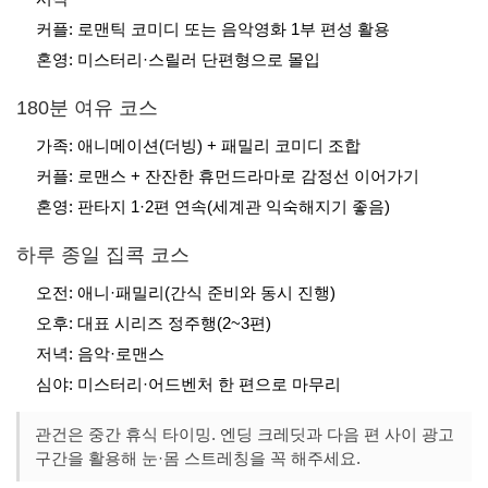
커플: 로맨틱 코미디 또는 음악영화 1부 편성 활용
혼영: 미스터리·스릴러 단편형으로 몰입
180분 여유 코스
가족: 애니메이션(더빙) + 패밀리 코미디 조합
커플: 로맨스 + 잔잔한 휴먼드라마로 감정선 이어가기
혼영: 판타지 1·2편 연속(세계관 익숙해지기 좋음)
하루 종일 집콕 코스
오전: 애니·패밀리(간식 준비와 동시 진행)
오후: 대표 시리즈 정주행(2~3편)
저녁: 음악·로맨스
심야: 미스터리·어드벤처 한 편으로 마무리
관건은 중간 휴식 타이밍. 엔딩 크레딧과 다음 편 사이 광고
구간을 활용해 눈·몸 스트레칭을 꼭 해주세요.