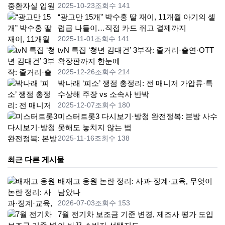
2025-10-23
조회수 141
“광고만 15개” 박수홍 딸 재이, 11개월 아기의 셀
럽급 나들이…직접 카드 쥐고 결제까지
2025-11-01
조회수 141
tvN 특집 ‘청년 김대건’ 3부작: 줄거리·출연·OTT
확장판까지 한눈에
2025-12-26
조회수 214
박나래 ‘피소’ 쟁점 총정리: 전 매니저 가압류·특
수상해 주장 vs 소속사 반박
2025-12-07
조회수 180
미스터트롯3 다시보기·방청 완전정복: 본방 사수
못해도 놓치지 않는 법
2025-11-16
조회수 138
최근 다른 게시물
배재고 응원 논란 정리: 사과·징계·교육, 무엇이
남았나
2026-07-03
조회수 153
7월 전기차 보조금 기준 변경, 제조사 평가 도입