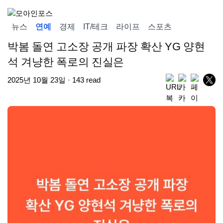
뉴스
연예
경제
IT/테크
라이프
스포츠
박봄 돌연 고소장 공개 파장 확산 YG 양현
석 겨냥한 폭로의 진실은
2025년 10월 23일 · 143 read