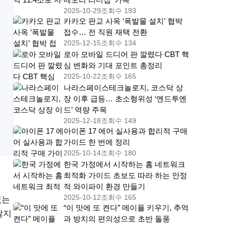
2025-10-29
조회수 193
카카오 판교 사옥 ‘폭발물 설치’ 협박
접수… 전 직원 재택 전환
2025-12-15
조회수 134
로아 모바일 드디어 판 깔렸다 CBT 핵
심 변화와 기대 포인트 총정리
2025-10-22
조회수 165
나라스페이스테크놀로지, 코스닥 상
장 이후 급등… 초소형위성 ‘엔드투엔
드’ 역량 주목
2025-12-18
조회수 149
아이폰 17 에어 실사용과 합리적 구매
가이드 한 번에 정리
2025-10-14
조회수 180
한국 가정에서 시작하는 홈 네트워크
최적화 가이드 초보도 따라 하는 안정
적 와이파이 환경 만들기
2025-10-12
조회수 165
없는
“이 맛에 또 켠다” 메이플 키우기, 추억
않지
과 방치의 편의성으로 초반 돌풍