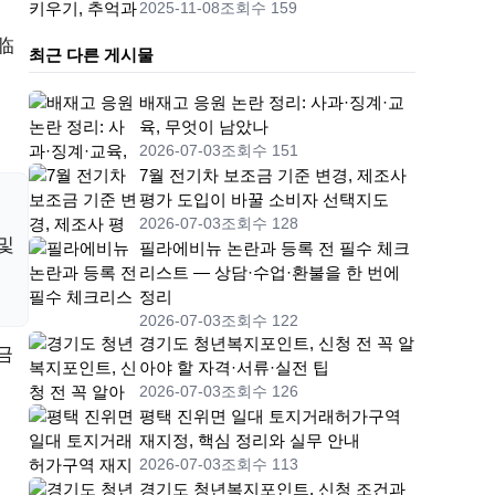
2025-11-08
조회수 159
临
최근 다른 게시물
배재고 응원 논란 정리: 사과·징계·교
육, 무엇이 남았나
2026-07-03
조회수 151
7월 전기차 보조금 기준 변경, 제조사
평가 도입이 바꿀 소비자 선택지도
2026-07-03
조회수 128
및
필라에비뉴 논란과 등록 전 필수 체크
리스트 — 상담·수업·환불을 한 번에
정리
2026-07-03
조회수 122
경기도 청년복지포인트, 신청 전 꼭 알
금
아야 할 자격·서류·실전 팁
2026-07-03
조회수 126
평택 진위면 일대 토지거래허가구역
재지정, 핵심 정리와 실무 안내
2026-07-03
조회수 113
경기도 청년복지포인트, 신청 조건과