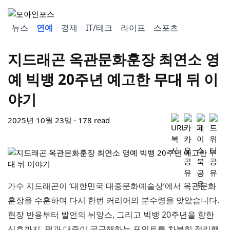
뉴스
연예
경제
IT/테크
라이프
스포츠
지드래곤 옥관문화훈장 최연소 영
예 빅뱅 20주년 예고한 무대 뒤 이
야기
2025년 10월 23일 · 178 read
가수 지드래곤이 ‘대한민국 대중문화예술상’에서 옥관문화
훈장을 수훈하며 다시 한번 커리어의 분수령을 맞았습니다.
현장 반응부터 발언의 뉘앙스, 그리고 빅뱅 20주년을 향한
신호까지, 팬과 대중이 궁금해하는 포인트를 차분히 정리했