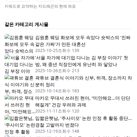
키워드로 요약하는 지드래곤의 현재 좌표
같은 카테고리 게시물
김원훈 웨딩 화보에 모두 속았다 숏박스의 ‘진짜
같은 가짜’가 만든 대혼선
2025-10-25
조회수 139
‘서울 자가에 대기업 다니는 김 부장 이야기’ 첫
방, 왜 중년 직장인에게 유난히 와 닿았나
2025-10-26
조회수 213
곽튜브 결혼식 이야기와 신부, 하객, 장소까지 차
분히 정리
2025-10-14
조회수 183
마카오 무대서 쓰러진 현아, “미안해요…더 단단
해질게” 건강 우려와 과제
2025-11-11
조회수 120
입짧은햇님, ‘주사이모’ 논란 인정 후 활동 중단…
경찰 고발까지 번졌다
2025-12-19
조회수 148