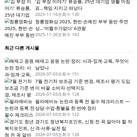
‘김 부장 이야기’ 류승룡, 25년 대기업 생활 마침
표…책임 지키고 떠났다
2025-11-16
조회수 130
청룡영화상 2025, 현빈·손예진 부부 동반 주연
상…‘어쩔수가없다’ 6관왕
2025-11-20
조회수 163
최근 다른 게시물
배재고 응원 논란 정리: 사과·징계·교육, 무엇이
남았나
2026-07-03
조회수 151
7월 전기차 보조금 기준 변경, 제조사 평가 도입
이 바꿀 소비자 선택지도
2026-07-03
조회수 128
필라에비뉴 논란과 등록 전 필수 체크리스트 —
상담·수업·환불을 한 번에 정리
2026-07-03
조회수 122
경기도 청년복지포인트, 신청 전 꼭 알아야 할 자
격·서류·실전 팁
2026-07-03
조회수 126