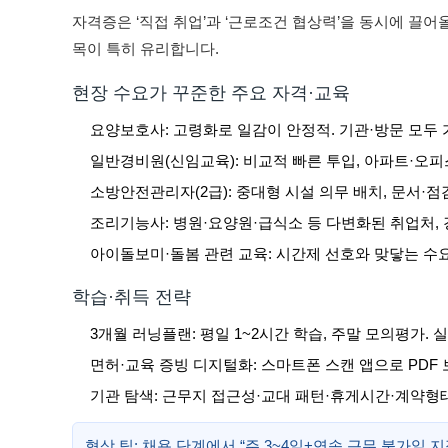
자격증은 ‘직접 취업’과 ‘근로조건 협상력’을 동시에 끌
목이 특히 유리합니다.
현장 수요가 꾸준한 주요 자격·교육
요양보호사: 고령화로 일감이 안정적. 기관·방문 모두 
일반경비원(신임교육): 비교적 빠른 투입, 아파트·오피
소방안전관리자(2급): 중대형 시설 의무 배치, 문서·점
조리기능사: 병원·요양원·급식소 등 다변화된 취업처,
아이돌보미·돌봄 관련 교육: 시간제 선호와 맞닿는 수요
학습·취득 전략
3개월 러닝플랜: 평일 1~2시간 학습, 주말 모의평가.
면허·교육 증빙 디지털화: 스마트폰 스캔 앱으로 PDF
기관 탐색: 근무지 접근성·교대 패턴·휴게시간·계약형
협상 팁: 채용 단계에서 “주 3~4일+연속 근무 불가일