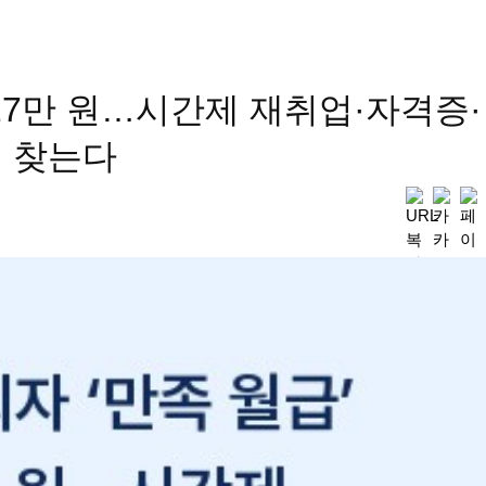
227만 원…시간제 재취업·자격증·
법 찾는다