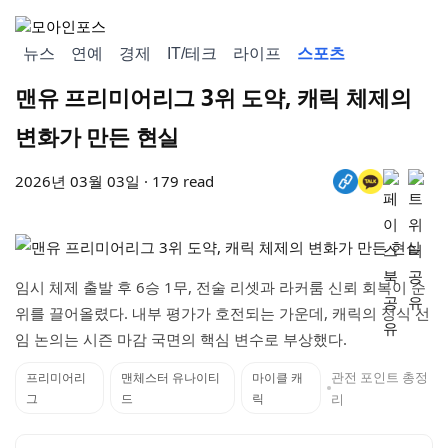
뉴스
연예
경제
IT/테크
라이프
스포츠
맨유 프리미어리그 3위 도약, 캐릭 체제의
변화가 만든 현실
2026년 03월 03일 · 179 read
임시 체제 출발 후 6승 1무, 전술 리셋과 라커룸 신뢰 회복이 순
위를 끌어올렸다. 내부 평가가 호전되는 가운데, 캐릭의 정식 선
임 논의는 시즌 마감 국면의 핵심 변수로 부상했다.
관전 포인트 총정
프리미어리
맨체스터 유나이티
마이클 캐
그
드
릭
리