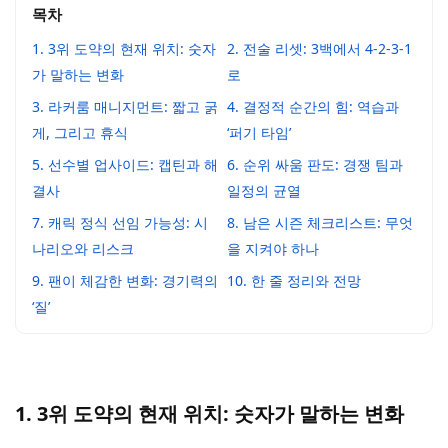
목차
1. 3위 도약의 현재 위치: 숫자
2. 전술 리셋: 3백에서 4-2-3-1
가 말하는 변화
로
3. 라커룸 매니지먼트: 짧고 굵
4. 결정적 순간의 힘: 역습과
게, 그리고 휴식
‘퍼기 타임’
5. 선수별 업사이드: 캡틴과 해
6. 순위 싸움 판도: 경쟁 팀과
결사
일정의 균열
7. 캐릭 정식 선임 가능성: 시
8. 남은 시즌 체크리스트: 무엇
나리오와 리스크
을 지켜야 하나
9. 팬이 체감한 변화: 경기력의
10. 한 줄 정리와 전망
‘질’
1. 3위 도약의 현재 위치: 숫자가 말하는 변화