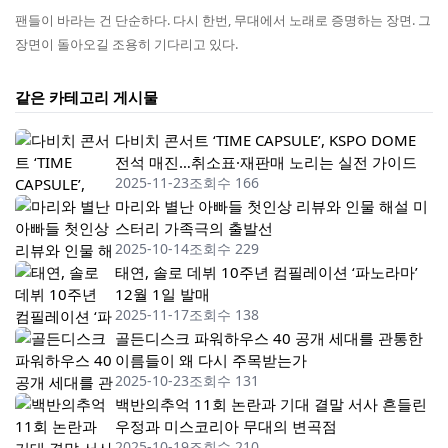
팬들이 바라는 건 단순하다. 다시 한번, 무대에서 노래로 증명하는 장면. 그
장면이 돌아오길 조용히 기다리고 있다.
같은 카테고리 게시물
다비치 콘서트 ‘TIME CAPSULE’, KSPO DOME
전석 매진…취소표·재판매 노리는 실전 가이드
2025-11-23
조회수 166
마리와 별난 아빠들 첫인상 리뷰와 인물 해설 미
스터리 가족극의 출발선
2025-10-14
조회수 229
태연, 솔로 데뷔 10주년 컴필레이션 ‘파노라마’
12월 1일 발매
2025-11-17
조회수 138
골든디스크 파워하우스 40 공개 세대를 관통한
이름들이 왜 다시 주목받는가
2025-10-23
조회수 131
백반의추억 11회 논란과 기대 결말 서사 흔들린
우정과 미스코리아 무대의 변곡점
2025-10-19
조회수 210